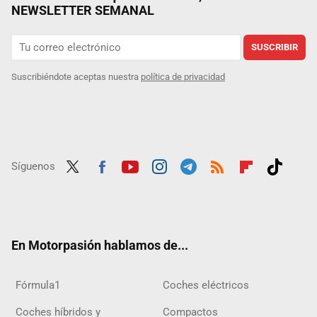
NEWSLETTER SEMANAL
SUSCRIBIR
Suscribiéndote aceptas nuestra
política de privacidad
Síguenos
Twit
Fac
Yout
Inst
Tele
RSS
Flip
Tikt
ter
ebo
ube
agra
gra
boar
ok
ok
m
m
d
En Motorpasión hablamos de...
Fórmula1
Coches eléctricos
Coches híbridos y
Compactos