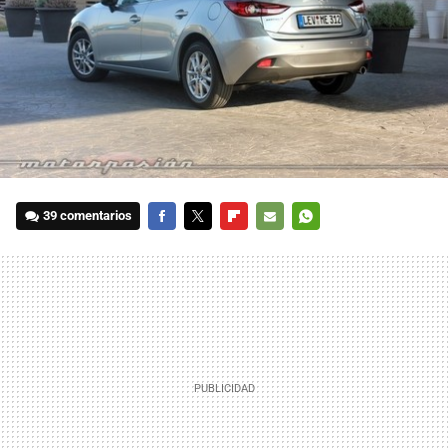
39 comentarios
FACEBOOK
TWITTER
FLIPBOARD
E-
WHATSAPP
MAIL