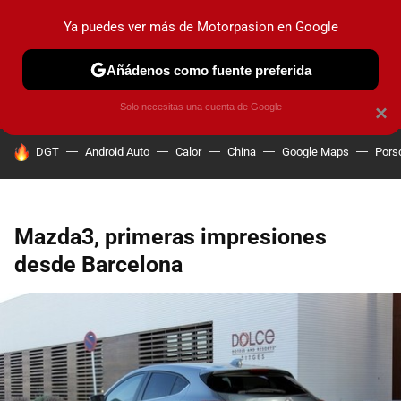
Ya puedes ver más de Motorpasion en Google
PRUEBAS
COCHES ELÉCTRICOS
OBSERVATORIO
F1
Añádenos como fuente preferida
Solo necesitas una cuenta de Google
×
HOY SE HABLA DE
DGT
Android Auto
Calor
China
Google Maps
Pors
Mazda3, primeras impresiones
desde Barcelona