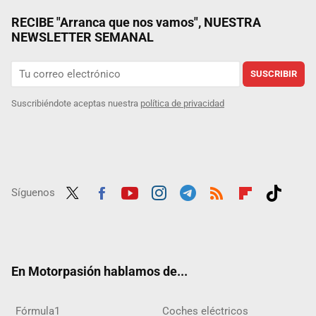
RECIBE "Arranca que nos vamos", NUESTRA
NEWSLETTER SEMANAL
SUSCRIBIR
Suscribiéndote aceptas nuestra
política de privacidad
Síguenos
Twit
Fac
Yout
Inst
Tele
RSS
Flip
Tikt
ter
ebo
ube
agra
gra
boar
ok
ok
m
m
d
En Motorpasión hablamos de...
Fórmula1
Coches eléctricos