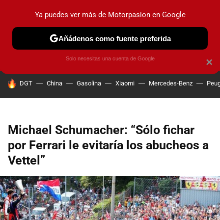
Ya puedes ver más de Motorpasion en Google
PRUEBAS
COCHES ELÉCTRICOS
OBSERVATORIO
F1
Añádenos como fuente preferida
Solo necesitas una cuenta de Google
×
HOY SE HABLA DE
DGT
China
Gasolina
Xiaomi
Mercedes-Benz
Peug
Michael Schumacher: “Sólo fichar
por Ferrari le evitaría los abucheos a
Vettel”