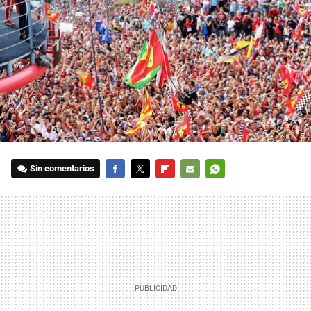
Sin comentarios
FACEBOOK
TWITTER
FLIPBOARD
E-
WHATSAPP
MAIL