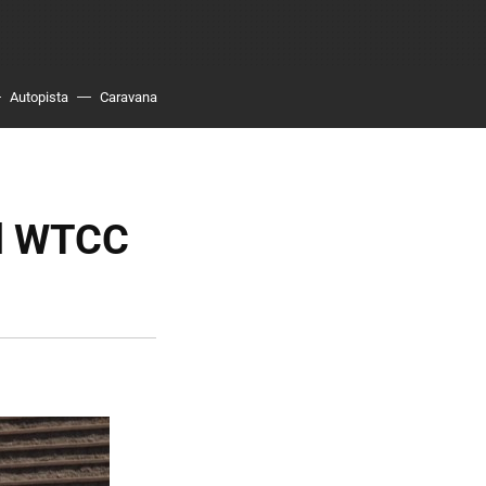
Autopista
Caravana
el WTCC