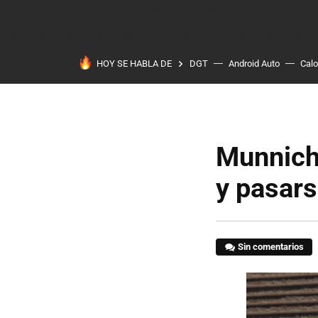
HOY SE HABLA DE
DGT
Android Auto
Calo
Munnich
y pasars
Sin comentarios