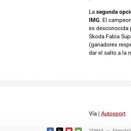
La
segunda opció
IMG
. El campeon
es desconocida 
Skoda Fabia Super
(ganadores respe
dar el salto a la
Vía |
Autosport
TEMAS
Fórmula1