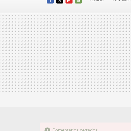
FACEBOOK
TWITTER
FLIPBOARD
E-
MAIL
Comentarios cerrados