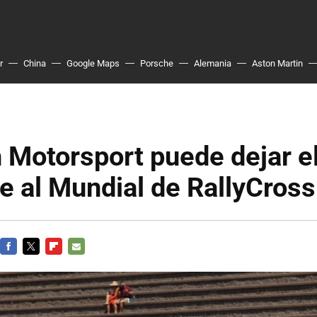
r
China
Google Maps
Porsche
Alemania
Aston Martin
 Motorsport puede dejar 
e al Mundial de RallyCross
FACEBOOK
TWITTER
FLIPBOARD
E-
MAIL