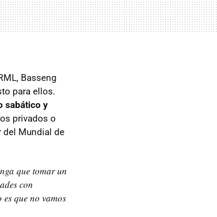
o RML, Basseng
to para ellos.
o sabático y
os privados o
r del Mundial de
tenga que tomar un
dades con
o es que no vamos