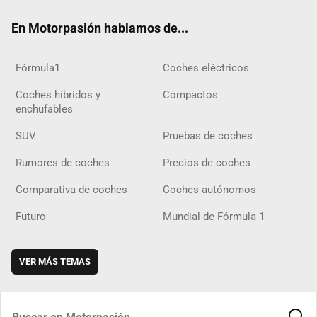
ok
m
m
d
En Motorpasión hablamos de...
Fórmula1
Coches eléctricos
Coches híbridos y
Compactos
enchufables
SUV
Pruebas de coches
Rumores de coches
Precios de coches
Comparativa de coches
Coches autónomos
Futuro
Mundial de Fórmula 1
VER MÁS TEMAS