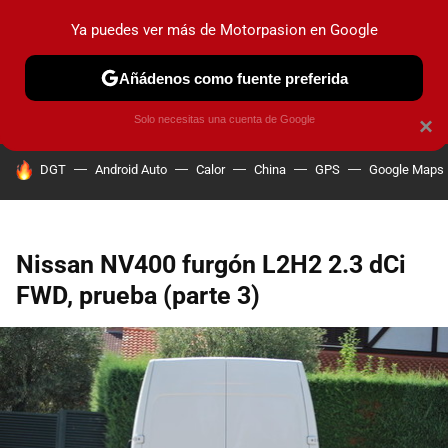
Ya puedes ver más de Motorpasion en Google
PRUEBAS
COCHES ELÉCTRICOS
OBSERVATORIO
F1
Añádenos como fuente preferida
Solo necesitas una cuenta de Google
×
HOY SE HABLA DE
DGT
Android Auto
Calor
China
GPS
Google Maps
Nissan NV400 furgón L2H2 2.3 dCi
FWD, prueba (parte 3)