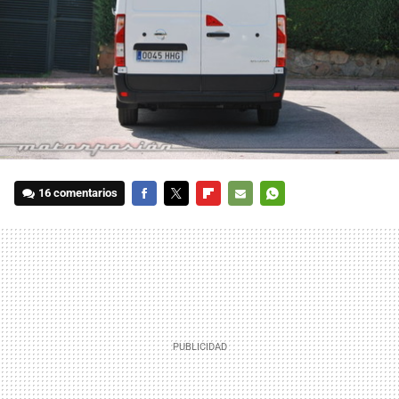
16 comentarios
FACEBOOK
TWITTER
FLIPBOARD
E-
WHATSAPP
MAIL