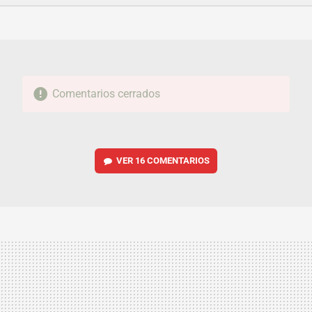
FACEBOOK
TWITTER
FLIPBOARD
E-
WHATSAPP
MAIL
Comentarios cerrados
VER
16 COMENTARIOS