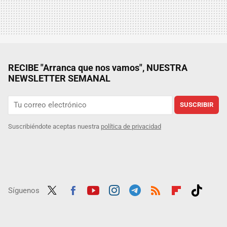
RECIBE "Arranca que nos vamos", NUESTRA
NEWSLETTER SEMANAL
SUSCRIBIR
Suscribiéndote aceptas nuestra
política de privacidad
Síguenos
Twit
Fac
Yout
Inst
Tele
RSS
Flip
Tikt
ter
ebo
ube
agra
gra
boar
ok