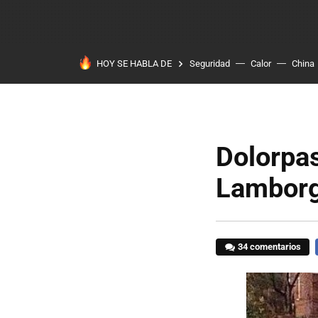
HOY SE HABLA DE
Seguridad
Calor
China
Dolorpa
Lamborg
34 comentarios