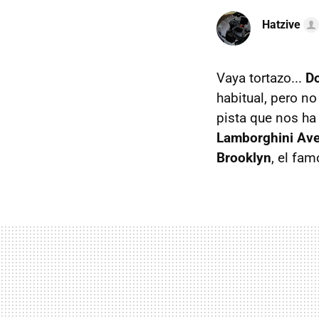
Hatzive
Vaya tortazo...
Do
habitual, pero n
pista que nos ha
Lamborghini Av
Brooklyn
, el fam