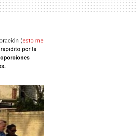
oración (
esto me
rapidito por la
roporciones
es.