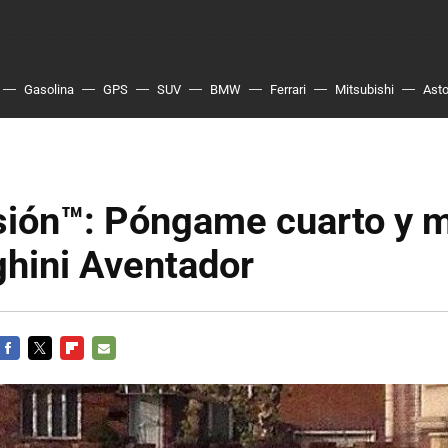
Gasolina
GPS
SUV
BMW
Ferrari
Mitsubishi
Asto
sión™: Póngame cuarto y m
hini Aventador
FACEBOOK
TWITTER
FLIPBOARD
E-
MAIL