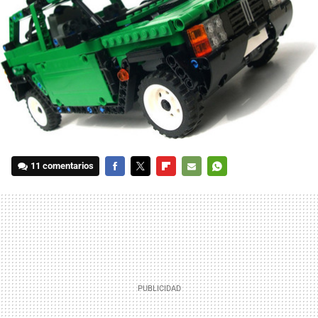
11 comentarios
FACEBOOK
TWITTER
FLIPBOARD
E-
WHATSAPP
MAIL