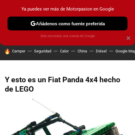
Ya puedes ver más de Motorpasion en Google
PRUEBAS
COCHES ELÉCTRICOS
OBSERVATORIO
F1
Añádenos como fuente preferida
Solo necesitas una cuenta de Google
×
HOY SE HABLA DE
Camper
Seguridad
Calor
China
Diésel
Google Ma
Y esto es un Fiat Panda 4x4 hecho
de LEGO