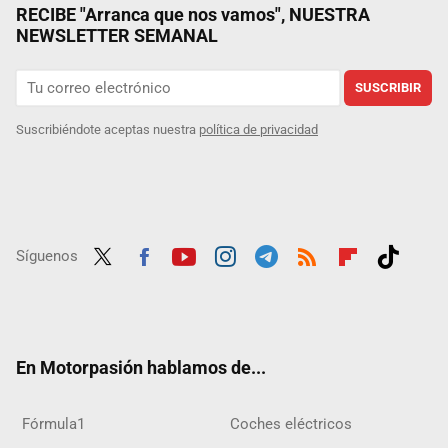
RECIBE "Arranca que nos vamos", NUESTRA
NEWSLETTER SEMANAL
SUSCRIBIR
Suscribiéndote aceptas nuestra
política de privacidad
Síguenos
Twit
Fac
Yout
Inst
Tele
RSS
Flip
Tikt
ter
ebo
ube
agra
gra
boar
ok
ok
m
m
d
En Motorpasión hablamos de...
Fórmula1
Coches eléctricos