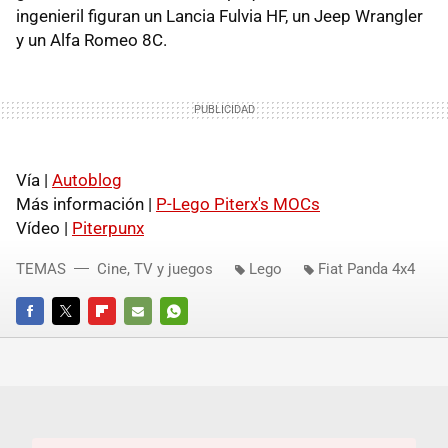
ingenieril figuran un Lancia Fulvia HF, un Jeep Wrangler
y un Alfa Romeo 8C.
Vía |
Autoblog
Más información |
P-Lego Piterx's MOCs
Vídeo |
Piterpunx
TEMAS
Cine, TV y juegos
Lego
Fiat Panda 4x4
FACEBOOK
TWITTER
FLIPBOARD
E-
WHATSAPP
MAIL