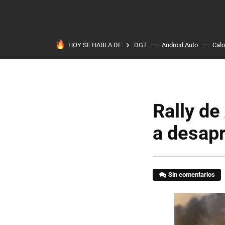
HOY SE HABLA DE
DGT
Android Auto
Calo
Rally de
a desap
Sin comentarios