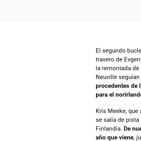
El segundo bucl
trasero de Evgen
la remontada de 
Neuville seguían
procedentes de l
para el norirlan
Kris Meeke, que 
se salía de pist
Finlandia.
De nue
año que viene
, 