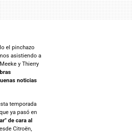
o el pinchazo
mos asistiendo a
 Meeke y Thierry
abras
buenas noticias
esta temporada
 que ya pasó en
r" de cara al
desde Citroën,