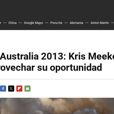
r
China
Google Maps
Porsche
Alemania
Aston Martin
 Australia 2013: Kris Meek
rovechar su oportunidad
FACEBOOK
TWITTER
FLIPBOARD
E-
MAIL