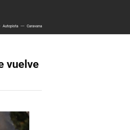
Autopista
Caravana
e vuelve