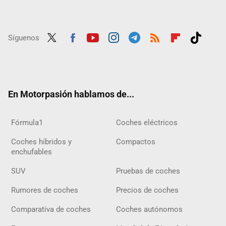
Síguenos
Twit
Fac
Yout
Inst
Tele
RSS
Flip
Tikt
ter
ebo
ube
agra
gra
boar
ok
ok
m
m
d
En Motorpasión hablamos de...
Fórmula1
Coches eléctricos
Coches híbridos y
Compactos
enchufables
SUV
Pruebas de coches
Rumores de coches
Precios de coches
Comparativa de coches
Coches autónomos