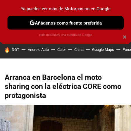
Ya puedes ver más de Motorpasion en Google
PRUEBAS
COCHES ELÉCTRICOS
OBSERVATORIO
F1
Añádenos como fuente preferida
Solo necesitas una cuenta de Google
×
HOY SE HABLA DE
DGT
Android Auto
Calor
China
Google Maps
Pors
Arranca en Barcelona el moto
sharing con la eléctrica CORE como
protagonista