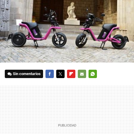
Sin comentarios
FACEBOOK
TWITTER
FLIPBOARD
E-
WHATSAPP
MAIL