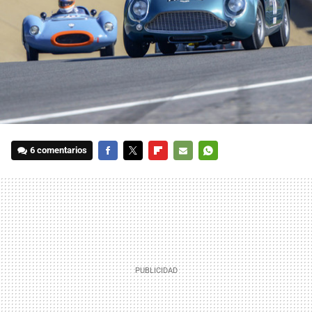
6 comentarios
FACEBOOK
TWITTER
FLIPBOARD
E-
WHATSAPP
MAIL