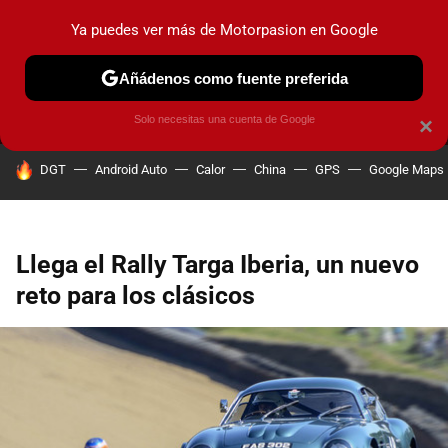
Ya puedes ver más de Motorpasion en Google
MENÚ
NUEVO
Añádenos como fuente preferida
PRUEBAS
COCHES ELÉCTRICOS
OBSERVATORIO
F1
Solo necesitas una cuenta de Google
×
HOY SE HABLA DE
DGT
Android Auto
Calor
China
GPS
Google Maps
Llega el Rally Targa Iberia, un nuevo
reto para los clásicos