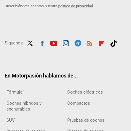
Suscribiéndote aceptas nuestra
política de privacidad
Síguenos
Twit
Fac
Yout
Inst
Tele
RSS
Flip
Tikt
ter
ebo
ube
agra
gra
boar
ok
ok
m
m
d
En Motorpasión hablamos de...
Fórmula1
Coches eléctricos
Coches híbridos y
Compactos
enchufables
SUV
Pruebas de coches