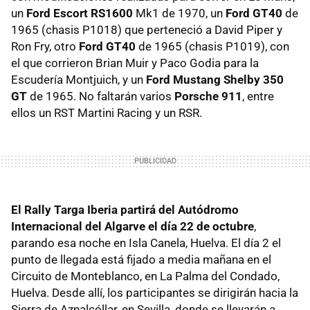
un
Ford Escort RS1600
Mk1 de 1970, un
Ford GT40
de
1965 (chasis P1018) que perteneció a David Piper y
Ron Fry, otro
Ford GT40
de 1965 (chasis P1019), con
el que corrieron Brian Muir y Paco Godia para la
Escudería Montjuich, y un
Ford Mustang Shelby 350
GT
de 1965. No faltarán varios
Porsche 911
, entre
ellos un RST Martini Racing y un RSR.
El Rally Targa Iberia partirá del Autódromo
Internacional del Algarve el día 22 de octubre
,
parando esa noche en Isla Canela, Huelva. El día 2 el
punto de llegada está fijado a media mañana en el
Circuito de Monteblanco, en La Palma del Condado,
Huelva. Desde allí, los participantes se dirigirán hacia la
Sierra de Aznalcóllar, en Sevilla, donde se llevarán a