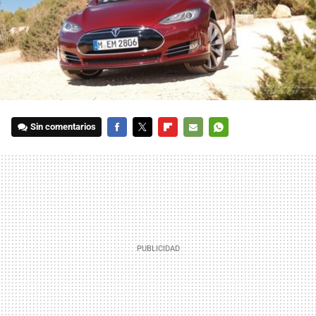
Sin comentarios
FACEBOOK
TWITTER
FLIPBOARD
E-
WHATSAPP
MAIL