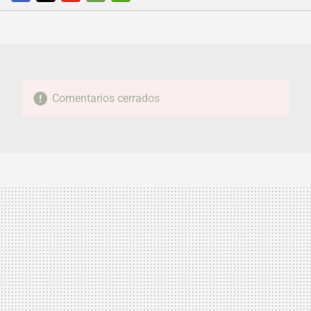
FACEBOOK
TWITTER
FLIPBOARD
E-
WHATSAPP
MAIL
Comentarios cerrados