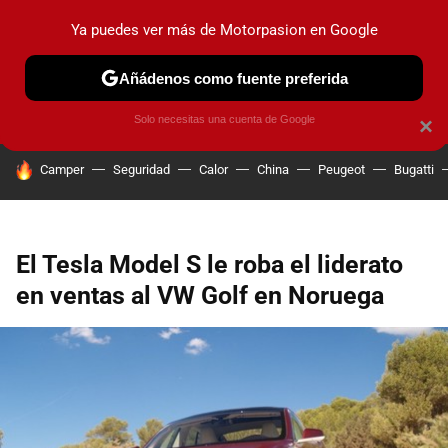
Ya puedes ver más de Motorpasion en Google
PRUEBAS
COCHES ELÉCTRICOS
OBSERVATORIO
F1
Añádenos como fuente preferida
Solo necesitas una cuenta de Google
×
HOY SE HABLA DE
Camper
Seguridad
Calor
China
Peugeot
Bugatti
El Tesla Model S le roba el liderato
en ventas al VW Golf en Noruega