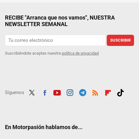
RECIBE "Arranca que nos vamos", NUESTRA
NEWSLETTER SEMANAL
SUSCRIBIR
Suscribiéndote aceptas nuestra
política de privacidad
Síguenos
Twit
Fac
Yout
Inst
Tele
RSS
Flip
Tikt
ter
ebo
ube
agra
gra
boar
ok
ok
m
m
d
En Motorpasión hablamos de...