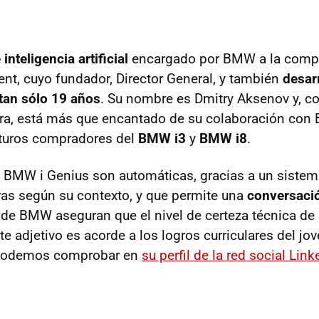
inteligencia artificial
encargado por BMW a la comp
t, cuyo fundador, Director General, y también
desarr
 tan sólo 19 años
. Su nombre es Dmitry Aksenov y, c
era, está más que encantado de su colaboración co
uturos compradores del
BMW i3
y
BMW i8
.
 BMW i Genius son automáticas, gracias a un siste
bras según su contexto, y que permite una
conversació
sde BMW aseguran que el nivel de certeza técnica de 
e adjetivo es acorde a los logros curriculares del jo
 podemos comprobar en
su perfil de la red social Link