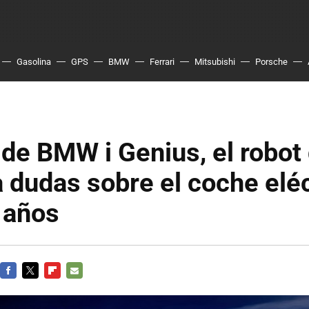
Gasolina
GPS
BMW
Ferrari
Mitsubishi
Porsche
 de BMW i Genius, el robot
 dudas sobre el coche eléc
 años
FACEBOOK
TWITTER
FLIPBOARD
E-
MAIL