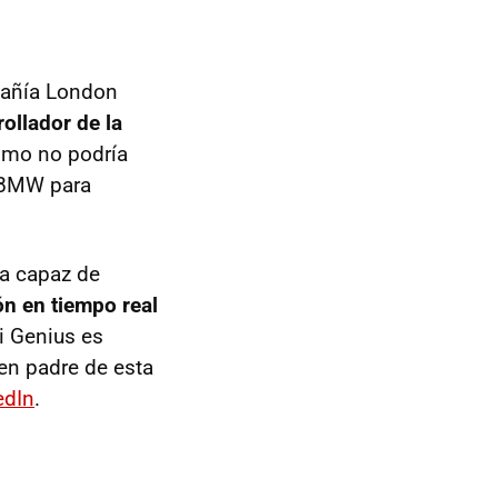
añía London
ollador de la
omo no podría
n BMW para
ma capaz de
n en tiempo real
i Genius es
ven padre de esta
edIn
.