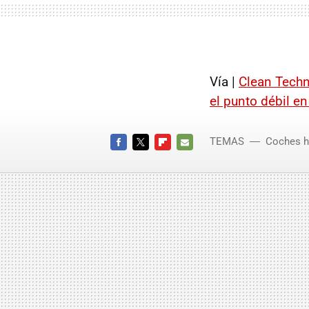
Vía |
Clean Techn
el punto débil en
TEMAS
Coches h
FACEBOOK
TWITTER
FLIPBOARD
E-
MAIL