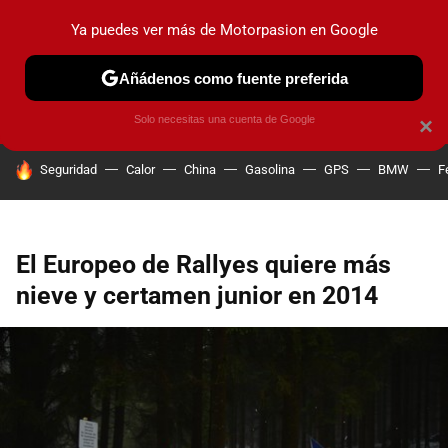
Ya puedes ver más de Motorpasion en Google
PRUEBAS
COCHES ELÉCTRICOS
OBSERVATORIO
F1
Añádenos como fuente preferida
Solo necesitas una cuenta de Google
×
HOY SE HABLA DE
Seguridad
Calor
China
Gasolina
GPS
BMW
F
El Europeo de Rallyes quiere más
nieve y certamen junior en 2014