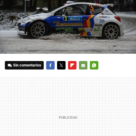
Sin comentarios
FACEBOOK
TWITTER
FLIPBOARD
E-
WHATSAPP
MAIL