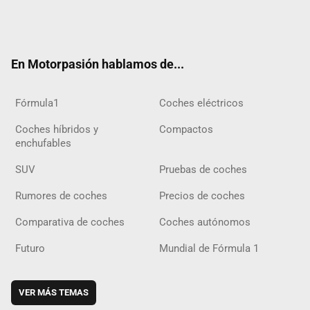
Twit
Fac
Yout
Inst
Tele
RSS
Flip
Tikt
ter
ebo
ube
agra
gra
boar
ok
ok
m
m
d
En Motorpasión hablamos de...
Fórmula1
Coches eléctricos
Coches híbridos y
Compactos
enchufables
SUV
Pruebas de coches
Rumores de coches
Precios de coches
Comparativa de coches
Coches autónomos
Futuro
Mundial de Fórmula 1
VER MÁS TEMAS