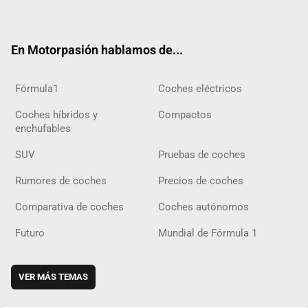
ter
ebo
ube
agra
gra
boar
ok
ok
m
m
d
En Motorpasión hablamos de...
Fórmula1
Coches eléctricos
Coches híbridos y
Compactos
enchufables
SUV
Pruebas de coches
Rumores de coches
Precios de coches
Comparativa de coches
Coches autónomos
Futuro
Mundial de Fórmula 1
VER MÁS TEMAS