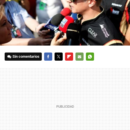
Sin comentarios
FACEBOOK
TWITTER
FLIPBOARD
E-
WHATSAPP
MAIL