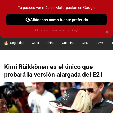
Ya puedes ver más de Motorpasion en Google
PRUEBAS
COCHES ELÉCTRICOS
OBSERVATORIO
F1
Añádenos como fuente preferida
Solo necesitas una cuenta de Google
×
HOY SE HABLA DE
Seguridad
Calor
China
Gasolina
GPS
BMW
F
Kimi Räikkönen es el único que
probará la versión alargada del E21