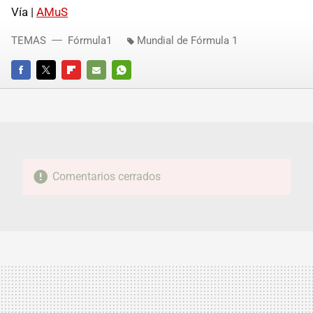
Vía |
AMuS
TEMAS
Fórmula1
Mundial de Fórmula 1
FACEBOOK
TWITTER
FLIPBOARD
E-
WHATSAPP
MAIL
Comentarios cerrados