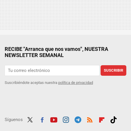
RECIBE "Arranca que nos vamos", NUESTRA
NEWSLETTER SEMANAL
SUSCRIBIR
Suscribiéndote aceptas nuestra
política de privacidad
Síguenos
Twit
Fac
Yout
Inst
Tele
RSS
Flip
Tikt