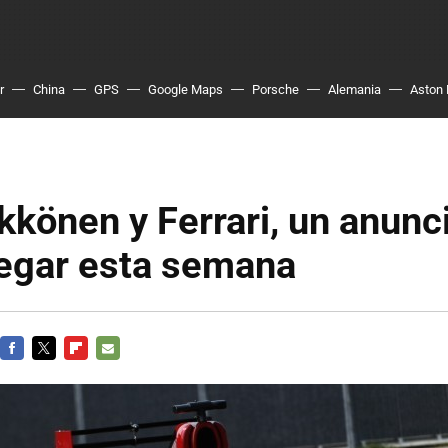
r
China
GPS
Google Maps
Porsche
Alemania
Aston 
kkönen y Ferrari, un anunc
legar esta semana
FACEBOOK
TWITTER
FLIPBOARD
E-
MAIL