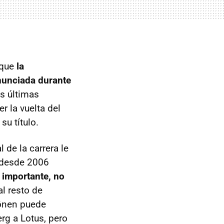
 que
la
anunciada durante
as últimas
 la vuelta del
u título.
 de la carrera le
a desde 2006
 importante, no
l resto de
könen puede
g a Lotus, pero