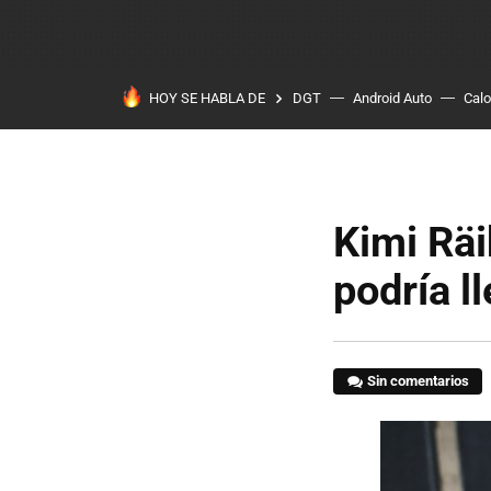
HOY SE HABLA DE
DGT
Android Auto
Calo
Kimi Räi
podría l
Sin comentarios