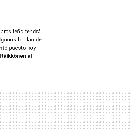
 brasileño tendrá
Algunos hablan de
into puesto hoy
 Räikkönen al