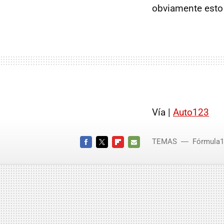
obviamente esto
Vía |
Auto123
TEMAS
Fórmula1
FACEBOOK
TWITTER
FLIPBOARD
E-
MAIL