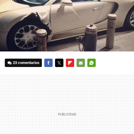
23 comentarios
FACEBOOK
TWITTER
FLIPBOARD
E-
WHATSAPP
MAIL