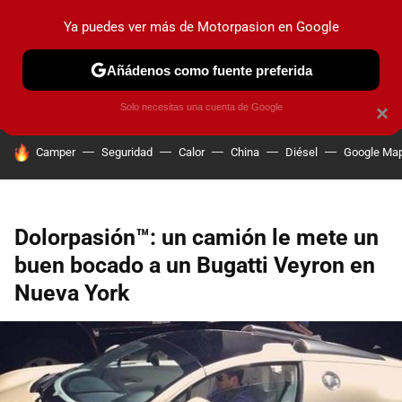
Ya puedes ver más de Motorpasion en Google
PRUEBAS
COCHES ELÉCTRICOS
OBSERVATORIO
F1
Añádenos como fuente preferida
Solo necesitas una cuenta de Google
×
HOY SE HABLA DE
Camper
Seguridad
Calor
China
Diésel
Google Ma
Dolorpasión™: un camión le mete un
buen bocado a un Bugatti Veyron en
Nueva York