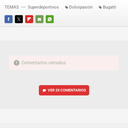
TEMAS
Superdeportivos
Dolorpasión
Bugatti
FACEBOOK
TWITTER
FLIPBOARD
E-
WHATSAPP
MAIL
Comentarios cerrados
VER
23 COMENTARIOS