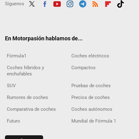
Síguenos
Twit
Fac
Yout
Inst
Tele
RSS
Flip
Tikt
ter
ebo
ube
agra
gra
boar
ok
ok
m
m
d
En Motorpasión hablamos de...
Fórmula1
Coches eléctricos
Coches híbridos y
Compactos
enchufables
SUV
Pruebas de coches
Rumores de coches
Precios de coches
Comparativa de coches
Coches autónomos
Futuro
Mundial de Fórmula 1