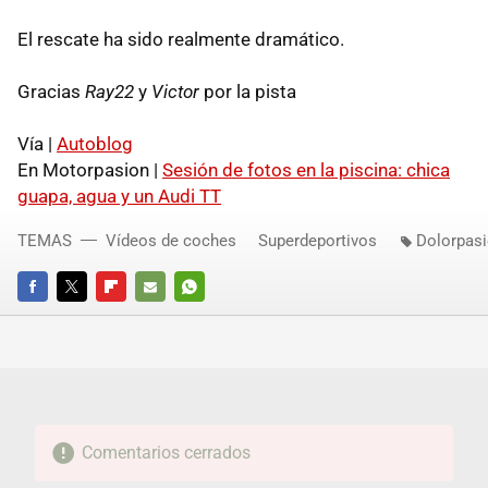
El rescate ha sido realmente dramático.
Gracias
Ray22
y
Victor
por la pista
Vía |
Autoblog
En Motorpasion |
Sesión de fotos en la piscina: chica
guapa, agua y un Audi TT
TEMAS
Vídeos de coches
Superdeportivos
Dolorpas
FACEBOOK
TWITTER
FLIPBOARD
E-
WHATSAPP
MAIL
Comentarios cerrados