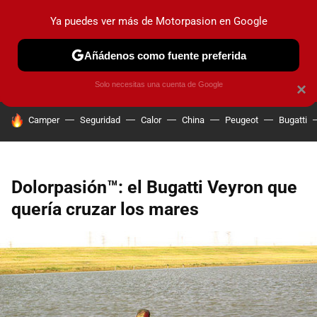
Ya puedes ver más de Motorpasion en Google
PRUEBAS
COCHES ELÉCTRICOS
OBSERVATORIO
F1
Añádenos como fuente preferida
Solo necesitas una cuenta de Google
×
HOY SE HABLA DE
Camper
Seguridad
Calor
China
Peugeot
Bugatti
Dolorpasión™: el Bugatti Veyron que
quería cruzar los mares