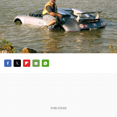
FACEBOOK
TWITTER
FLIPBOARD
E-
WHATSAPP
MAIL