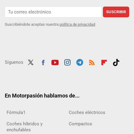
SUSCRIBIR
Suscribiéndote aceptas nuestra
política de privacidad
Síguenos
Twit
Fac
Yout
Inst
Tele
RSS
Flip
Tikt
ter
ebo
ube
agra
gra
boar
ok
ok
m
m
d
En Motorpasión hablamos de...
Fórmula1
Coches eléctricos
Coches híbridos y
Compactos
enchufables