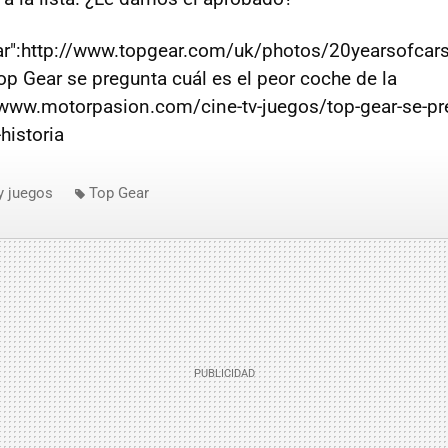
ear":http://www.topgear.com/uk/photos/20yearsofca
op Gear se pregunta cuál es el peor coche de la
//www.motorpasion.com/cine-tv-juegos/top-gear-se-pre
historia
y juegos
Top Gear