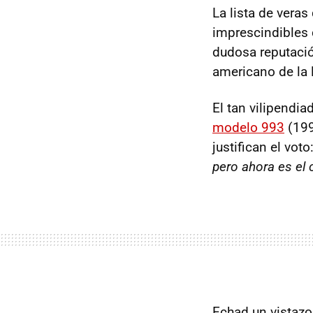
La lista de vera
imprescindible
dudosa reputac
americano de la l
El tan vilipendi
modelo 993
(199
justifican el voto
pero ahora es el 
Echad un vistazo