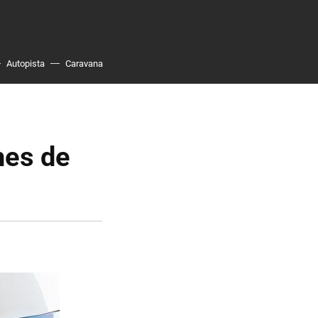
Autopista
Caravana
hes de