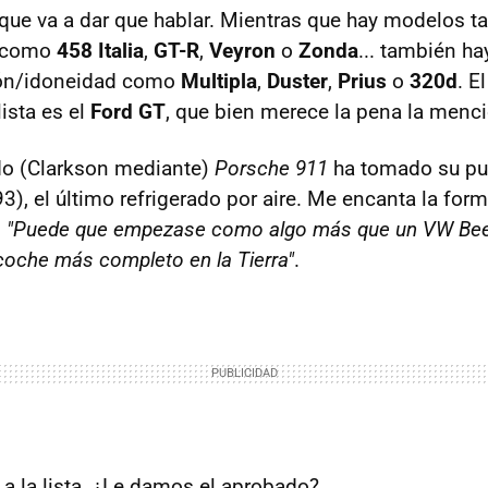
s que va a dar que hablar. Mientras que hay modelos t
s como
458 Italia
,
GT-R
,
Veyron
o
Zonda
... también ha
ión/idoneidad como
Multipla
,
Duster
,
Prius
o
320d
. E
ista es el
Ford GT
, que bien merece la pena la menci
ado (Clarkson mediante)
Porsche 911
ha tomado su pue
3), el último refrigerado por aire. Me encanta la form
:
"Puede que empezase como algo más que un VW Beet
coche más completo en la Tierra"
.
 a la lista. ¿Le damos el aprobado?