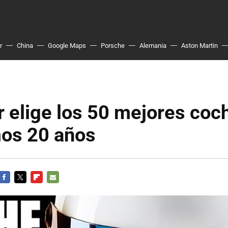
r
China
Google Maps
Porsche
Alemania
Aston Martin
 elige los 50 mejores coc
mos 20 años
FACEBOOK
TWITTER
FLIPBOARD
E-
MAIL