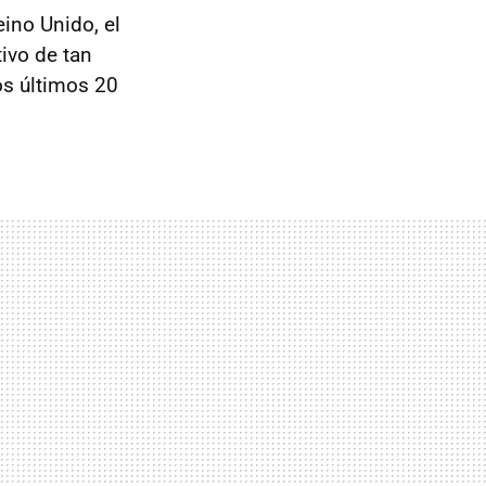
eino Unido, el
ivo de tan
os últimos 20