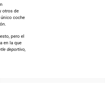
an
y otros de
l único coche
ón.
sto, pero el
a en la que
le deportivo,