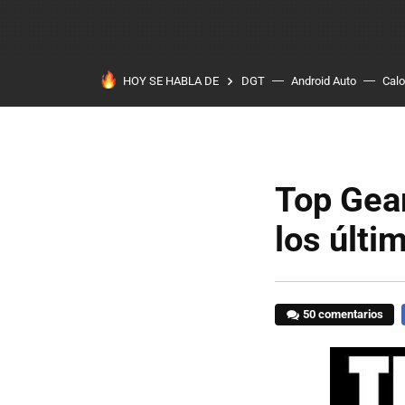
HOY SE HABLA DE
DGT
Android Auto
Calo
Top Gear
los últi
50 comentarios