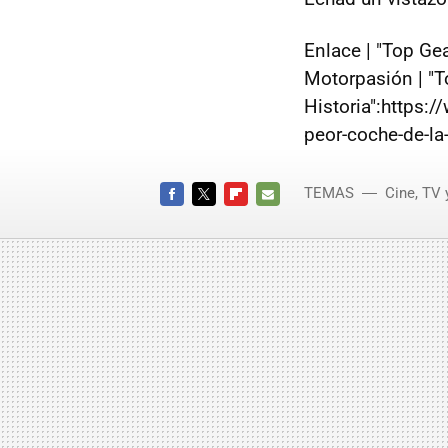
Enlace | "Top G
Motorpasión | "T
Historia":https:
peor-coche-de-la-
TEMAS
Cine, TV 
FACEBOOK
TWITTER
FLIPBOARD
E-
MAIL