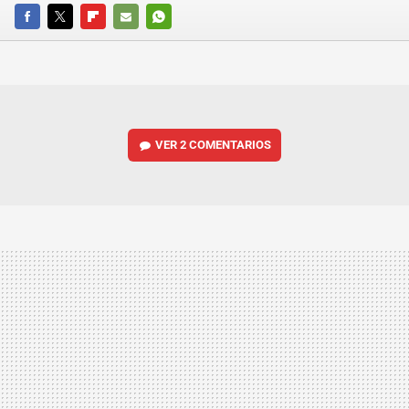
FACEBOOK
TWITTER
FLIPBOARD
E-
WHATSAPP
MAIL
VER
2 COMENTARIOS