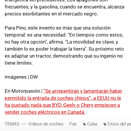
frecuentes, y la gasolina, cuando se encuentra, alcanza
precios exorbitantes en el mercado negro.
Para Pino, este invento es más que una solución
temporal: es una necesidad. "En tiempos como estos,
no hay otra opción", afirma. "La movilidad es clave, y
también lo es poder trabajar la tierra". Su próximo reto
es adaptar un tractor, demostrando que su ingenio no
tiene límites.
Imágenes | DW
En Motorpasión |
“Se arrepentirán y lamentarán haber
permitido la entrada de coches chinos”: a EEUU no le
ha gustado nada que BYD, Geely o Chery empiecen a
vender coches eléctricos en Canadá
TEMAS
Vídeos de coches
Fiat
Cuba
Crisis del p