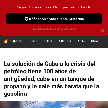
Ya puedes ver más de Motorpasion en Google
PRUEBAS
COCHES ELÉCTRICOS
OBSERVATORIO
F1
Añádenos como fuente preferida
Solo necesitas una cuenta de Google
×
HOY SE HABLA DE
Seguridad
Calor
China
Gasolina
GPS
BMW
F
La solución de Cuba a la crisis del
petróleo tiene 100 años de
antigüedad, cabe en un tanque de
propano y le sale más barata que la
gasolina