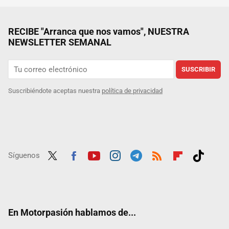
RECIBE "Arranca que nos vamos", NUESTRA
NEWSLETTER SEMANAL
SUSCRIBIR
Suscribiéndote aceptas nuestra
política de privacidad
Síguenos
Twit
Fac
Yout
Inst
Tele
RSS
Flip
Tikt
ter
ebo
ube
agra
gra
boar
ok
ok
m
m
d
En Motorpasión hablamos de...