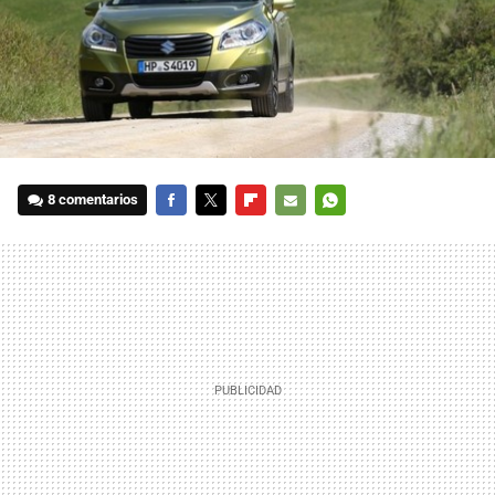
8 comentarios
FACEBOOK
TWITTER
FLIPBOARD
E-
WHATSAPP
MAIL