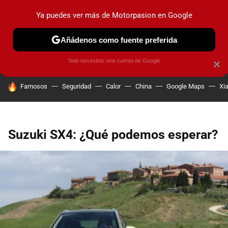
Ya puedes ver más de Motorpasion en Google
PRUEBAS
COCHES ELÉCTRICOS
OBSERVATORIO
F1
Añádenos como fuente preferida
Solo necesitas una cuenta de Google
×
HOY SE HABLA DE
Famosos
Seguridad
Calor
China
Google Maps
Xi
Suzuki SX4: ¿Qué podemos esperar?