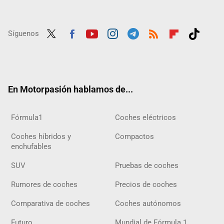
Síguenos
Twit
Fac
Yout
Inst
Tele
RSS
Flip
Tikt
ter
ebo
ube
agra
gra
boar
ok
ok
m
m
d
En Motorpasión hablamos de...
Fórmula1
Coches eléctricos
Coches híbridos y
Compactos
enchufables
SUV
Pruebas de coches
Rumores de coches
Precios de coches
Comparativa de coches
Coches autónomos
Futuro
Mundial de Fórmula 1