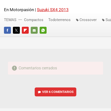
En Motorpasión |
Suzuki SX4 2013
TEMAS
Compactos
Todoterrenos
Crossover
Suz
FACEBOOK
TWITTER
FLIPBOARD
E-
WHATSAPP
MAIL
Comentarios cerrados
VER
6 COMENTARIOS