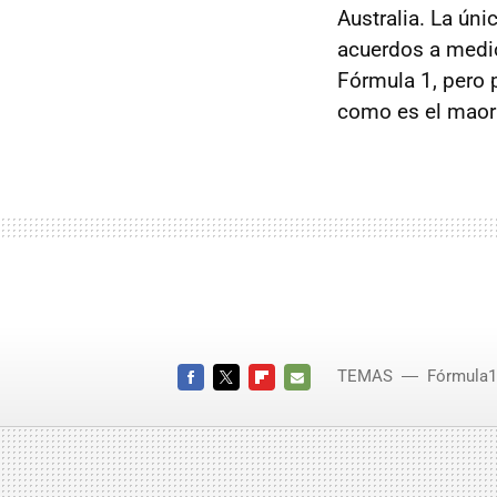
Australia. La ún
acuerdos a medio
Fórmula 1, pero p
como es el maorí
TEMAS
Fórmula1
FACEBOOK
TWITTER
FLIPBOARD
E-
MAIL