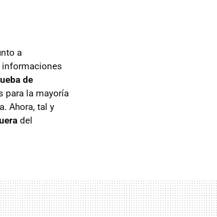
unto a
s informaciones
rueba de
as para la mayoría
. Ahora, tal y
uera
del