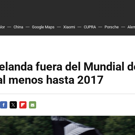
lor
China
Google Maps
Xiaomi
CUPRA
Porsche
Ale
landa fuera del Mundial d
 al menos hasta 2017
FACEBOOK
TWITTER
FLIPBOARD
E-
MAIL