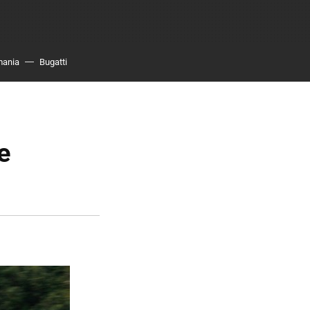
mania
Bugatti
e