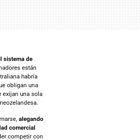
l sistema de
cinadores están
traliana habría
que obligan una
 exijan una sola
n neozelandesa.
rmarse,
alegando
idad comercial
der competir con