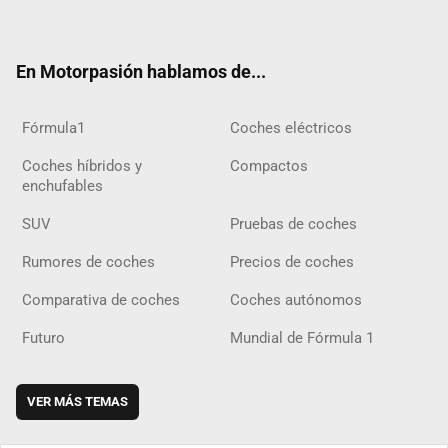
ter
ebo
ube
agra
gra
boar
ok
ok
m
m
d
En Motorpasión hablamos de...
Fórmula1
Coches eléctricos
Coches híbridos y
Compactos
enchufables
SUV
Pruebas de coches
Rumores de coches
Precios de coches
Comparativa de coches
Coches autónomos
Futuro
Mundial de Fórmula 1
VER MÁS TEMAS