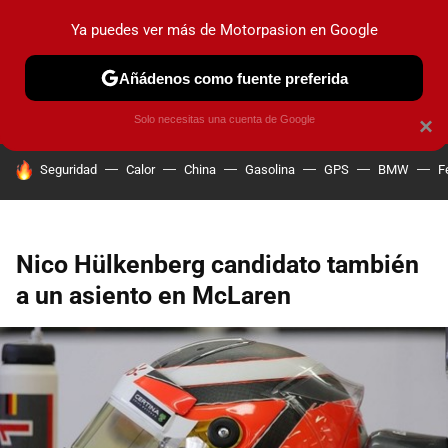
Ya puedes ver más de Motorpasion en Google
PRUEBAS
COCHES ELÉCTRICOS
OBSERVATORIO
F1
Añádenos como fuente preferida
Solo necesitas una cuenta de Google
×
HOY SE HABLA DE
Seguridad
Calor
China
Gasolina
GPS
BMW
F
Nico Hülkenberg candidato también
a un asiento en McLaren