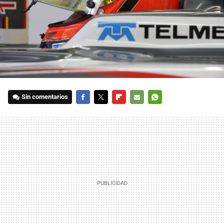
Sin comentarios
FACEBOOK
TWITTER
FLIPBOARD
E-
WHATSAPP
MAIL