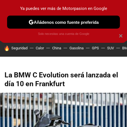
Ya puedes ver más de Motorpasion en Google
PRUEBAS
COCHES ELÉCTRICOS
OBSERVATORIO
F1
Añádenos como fuente preferida
Solo necesitas una cuenta de Google
×
HOY SE HABLA DE
Seguridad
Calor
China
Gasolina
GPS
SUV
B
La BMW C Evolution será lanzada el
día 10 en Frankfurt