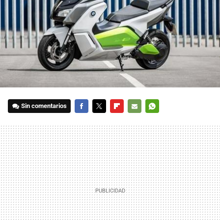
Sin comentarios
FACEBOOK
TWITTER
FLIPBOARD
E-
WHATSAPP
MAIL