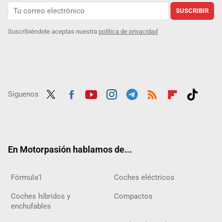
SUSCRIBIR
Suscribiéndote aceptas nuestra
política de privacidad
Síguenos
Twit
Fac
Yout
Inst
Tele
RSS
Flip
Tikt
ter
ebo
ube
agra
gra
boar
ok
ok
m
m
d
En Motorpasión hablamos de...
Fórmula1
Coches eléctricos
Coches híbridos y
Compactos
enchufables