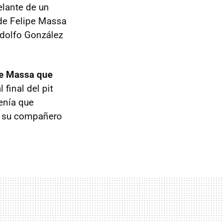
elante de un
de Felipe Massa
Rodolfo González
pe Massa que
 final del pit
tenía que
de su compañero