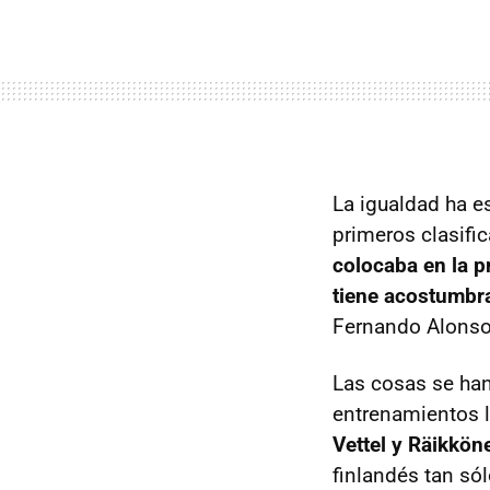
La igualdad ha e
primeros clasif
colocaba en la 
tiene acostumb
Fernando Alonso 
Las cosas se han
entrenamientos l
Vettel y Räikkön
finlandés tan só