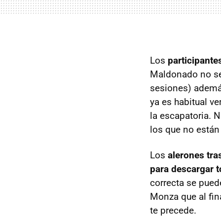
Los
participante
Maldonado no se h
sesiones) además
ya es habitual ve
la escapatoria.
los que no están
Los
alerones tra
para descargar t
correcta se puede
Monza que al fin
te precede.