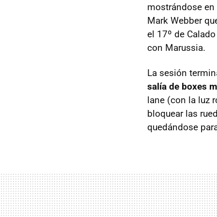
mostrándose en u
Mark Webber que
el 17º de Calado 
con Marussia.
La sesión termi
salía de boxes 
lane (con la luz 
bloquear las rue
quedándose parad