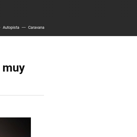
Autopista
Caravana
n muy