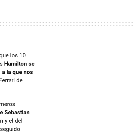
que los 10
is
Hamilton se
 a la que nos
errari de
imeros
de Sebastian
n y el del
 seguido