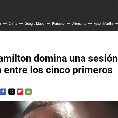
r
China
Google Maps
Porsche
Alemania
Aston Martin
amilton domina una sesió
 entre los cinco primeros
FACEBOOK
TWITTER
FLIPBOARD
E-
MAIL