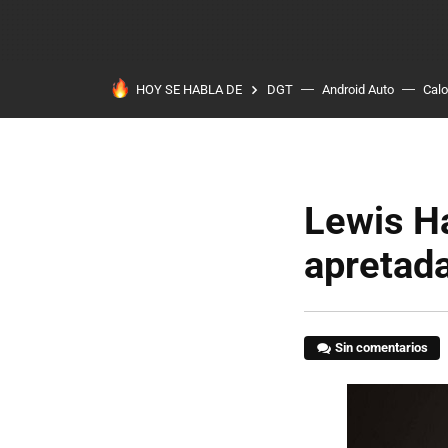
HOY SE HABLA DE
DGT
Android Auto
Calo
Lewis H
apretada
Sin comentarios