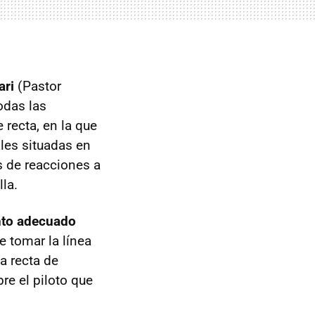
ari
(Pastor
odas las
 recta, en la que
ales situadas en
 de reacciones a
la.
ento adecuado
 tomar la línea
a recta de
re el piloto que