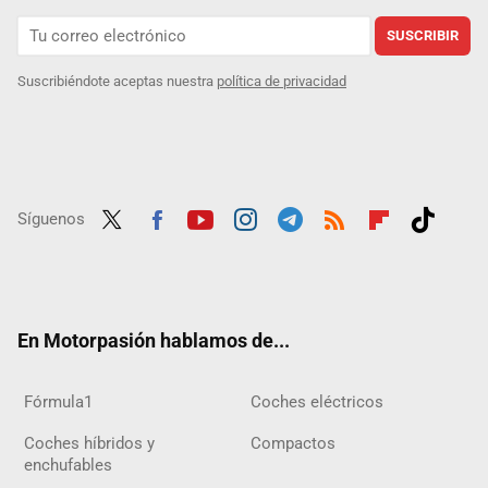
SUSCRIBIR
Suscribiéndote aceptas nuestra
política de privacidad
Síguenos
Twit
Fac
Yout
Inst
Tele
RSS
Flip
Tikt
ter
ebo
ube
agra
gra
boar
ok
ok
m
m
d
En Motorpasión hablamos de...
Fórmula1
Coches eléctricos
Coches híbridos y
Compactos
enchufables