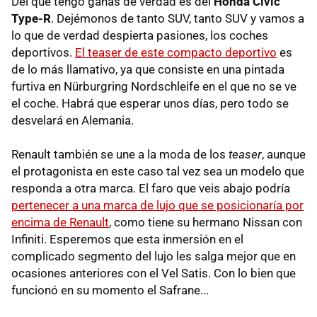
Del que tengo ganas de verdad es del
Honda Civic
Type-R
. Dejémonos de tanto SUV, tanto SUV y vamos a
lo que de verdad despierta pasiones, los coches
deportivos.
El teaser de este compacto deportivo
es
de lo más llamativo, ya que consiste en una pintada
furtiva en Nürburgring Nordschleife en el que no se ve
el coche. Habrá que esperar unos días, pero todo se
desvelará en Alemania.
Renault también se une a la moda de los
teaser
, aunque
el protagonista en este caso tal vez sea un modelo que
responda a otra marca. El faro que veis abajo podría
pertenecer a una marca de lujo que se posicionaría por
encima de Renault
, como tiene su hermano Nissan con
Infiniti. Esperemos que esta inmersión en el
complicado segmento del lujo les salga mejor que en
ocasiones anteriores con el Vel Satis. Con lo bien que
funcionó en su momento el Safrane...