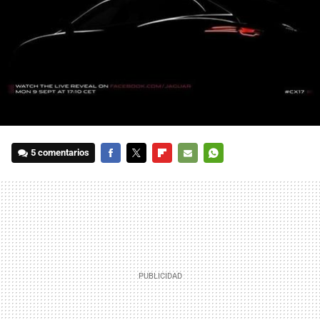
5 comentarios
FACEBOOK
TWITTER
FLIPBOARD
E-
WHATSAPP
MAIL