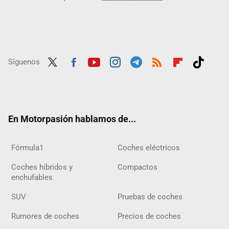
Síguenos
Twit
Fac
Yout
Inst
Tele
RSS
Flip
Tikt
ter
ebo
ube
agra
gra
boar
ok
ok
m
m
d
En Motorpasión hablamos de...
Fórmula1
Coches eléctricos
Coches híbridos y
Compactos
enchufables
SUV
Pruebas de coches
Rumores de coches
Precios de coches