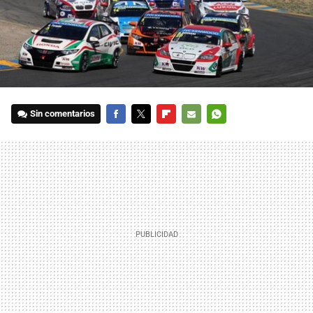
Sin comentarios
FACEBOOK
TWITTER
FLIPBOARD
E-
WHATSAPP
MAIL