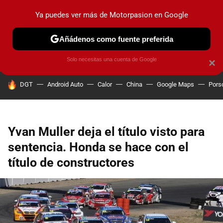
Ya puedes ver más de Motorpasion en Google
PRUEBAS
COCHES ELÉCTRICOS
OBSERVATORIO
F1
Añádenos como fuente preferida
Solo necesitas una cuenta de Google
×
HOY SE HABLA DE
DGT
Android Auto
Calor
China
Google Maps
Pors
Yvan Muller deja el título visto para
sentencia. Honda se hace con el
título de constructores