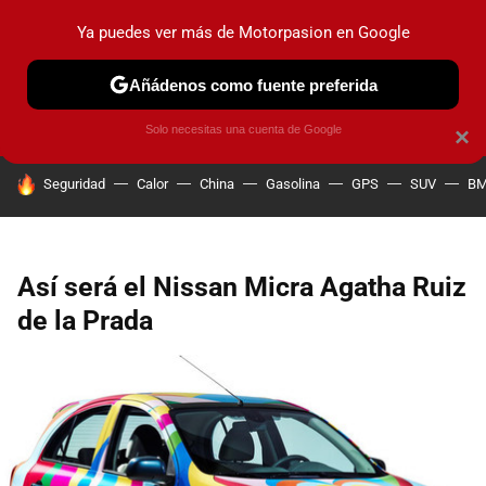
Ya puedes ver más de Motorpasion en Google
PRUEBAS
COCHES ELÉCTRICOS
OBSERVATORIO
F1
Añádenos como fuente preferida
Solo necesitas una cuenta de Google
×
HOY SE HABLA DE
Seguridad
Calor
China
Gasolina
GPS
SUV
B
Así será el Nissan Micra Agatha Ruiz
de la Prada