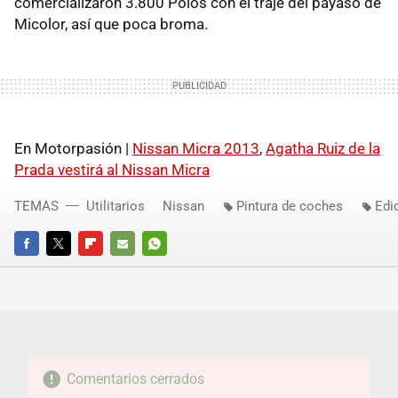
comercializaron 3.800 Polos con el traje del payaso de
Micolor, así que poca broma.
En Motorpasión |
Nissan Micra 2013
,
Agatha Ruiz de la
Prada vestirá al Nissan Micra
TEMAS
Utilitarios
Nissan
Pintura de coches
Edi
FACEBOOK
TWITTER
FLIPBOARD
E-
WHATSAPP
MAIL
Comentarios cerrados