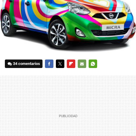
34 comentarios
FACEBOOK
TWITTER
FLIPBOARD
E-
WHATSAPP
MAIL