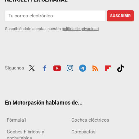
SUSCRIBIR
Suscribiéndote aceptas nuestra
política de privacidad
Síguenos
Twit
Fac
Yout
Inst
Tele
RSS
Flip
Tikt
ter
ebo
ube
agra
gra
boar
ok
ok
m
m
d
En Motorpasión hablamos de...
Fórmula1
Coches eléctricos
Coches híbridos y
Compactos
enchufables