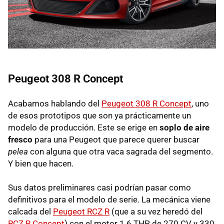
Peugeot 308 R Concept
Acabamos hablando del
Peugeot 308 R Concept
, uno
de esos prototipos que son ya prácticamente un
modelo de producción. Este se erige en
soplo de aire
fresco
para una Peugeot que parece querer buscar
pelea
con alguna que otra vaca sagrada del segmento.
Y bien que hacen.
Sus datos preliminares casi podrían pasar como
definitivos para el modelo de serie. La mecánica viene
calcada del
Peugeot RCZ R
(que a su vez heredó del
RCZ R Concept
) con el motor 1.6 THP de 270 CV y 330