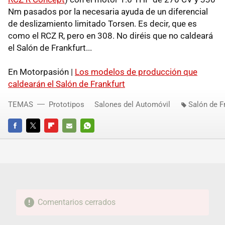
Nm pasados por la necesaria ayuda de un diferencial
de deslizamiento limitado Torsen. Es decir, que es
como el RCZ R, pero en 308. No diréis que no caldeará
el Salón de Frankfurt...
En Motorpasión |
Los modelos de producción que
caldearán el Salón de Frankfurt
TEMAS
Prototipos
Salones del Automóvil
Salón de F
FACEBOOK
TWITTER
FLIPBOARD
E-
WHATSAPP
MAIL
Comentarios cerrados