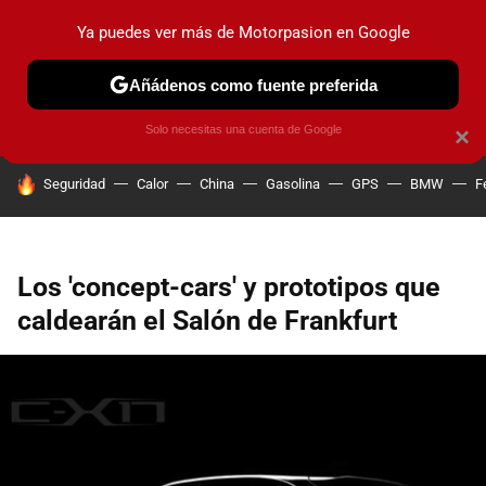
Ya puedes ver más de Motorpasion en Google
PRUEBAS
COCHES ELÉCTRICOS
OBSERVATORIO
F1
Añádenos como fuente preferida
Solo necesitas una cuenta de Google
×
HOY SE HABLA DE
Seguridad
Calor
China
Gasolina
GPS
BMW
F
Los 'concept-cars' y prototipos que
caldearán el Salón de Frankfurt