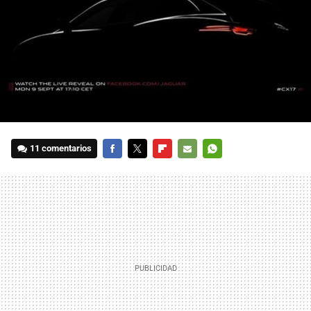
11 comentarios
FACEBOOK
TWITTER
FLIPBOARD
E-
WHATSAPP
MAIL