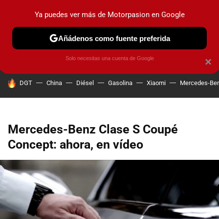
Ya puedes ver más de Motorpasion en Google
PRUEBAS
COCHES ELÉCTRICOS
OBSERVATORIO
F1
Añádenos como fuente preferida
Solo necesitas una cuenta de Google
×
HOY SE HABLA DE
DGT
China
Diésel
Gasolina
Xiaomi
Mercedes-Be
Mercedes-Benz Clase S Coupé
Concept: ahora, en vídeo