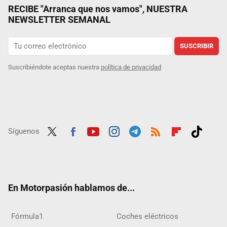
RECIBE "Arranca que nos vamos", NUESTRA
NEWSLETTER SEMANAL
SUSCRIBIR
Suscribiéndote aceptas nuestra
política de privacidad
Síguenos
Twit
Fac
Yout
Inst
Tele
RSS
Flip
Tikt
ter
ebo
ube
agra
gra
boar
ok
ok
m
m
d
En Motorpasión hablamos de...
Fórmula1
Coches eléctricos