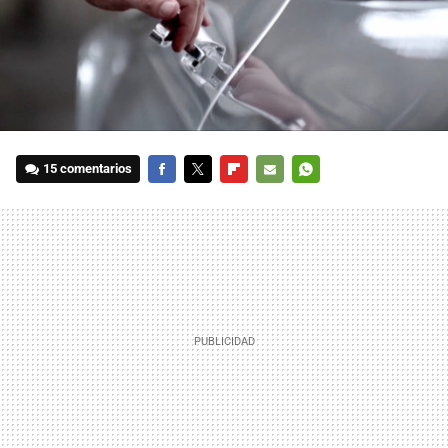
15 comentarios
FACEBOOK
TWITTER
FLIPBOARD
E-
WHATSAPP
MAIL