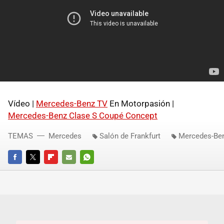
Vídeo |
Mercedes-Benz TV
En Motorpasión |
Mercedes-Benz Clase S Coupé Concept
TEMAS
Mercedes
Salón de Frankfurt
Mercedes-Ben
FACEBOOK
TWITTER
FLIPBOARD
E-
WHATSAPP
MAIL