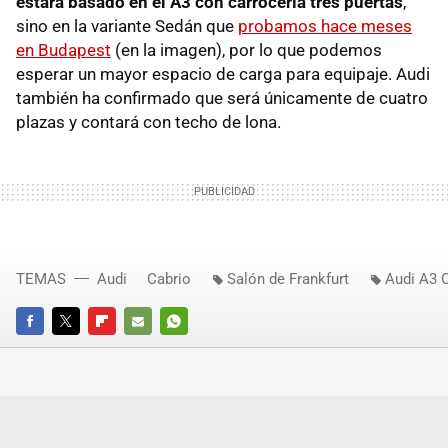
estará basado en el A3 con carrocería tres puertas
,
sino en la variante Sedán que
probamos hace meses
en Budapest
(en la imagen), por lo que podemos
esperar un mayor espacio de carga para equipaje. Audi
también ha confirmado que será únicamente de cuatro
plazas y contará con techo de lona.
TEMAS
Audi
Cabrio
Salón de Frankfurt
Audi A3 
FACEBOOK
TWITTER
FLIPBOARD
E-
WHATSAPP
MAIL