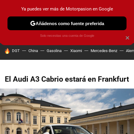
Ya puedes ver más de Motorpasion en Google
PRUEBAS
COCHES ELÉCTRICOS
OBSERVATORIO
F1
Añádenos como fuente preferida
Solo necesitas una cuenta de Google
×
HOY SE HABLA DE
DGT
China
Gasolina
Xiaomi
Mercedes-Benz
Alem
El Audi A3 Cabrio estará en Frankfurt