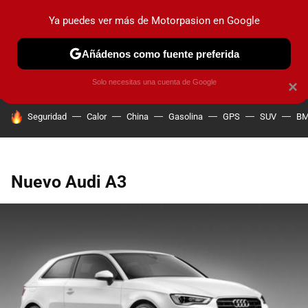
Ya puedes ver más de Motorpasion en Google
PRUEBAS
COCHES ELÉCTRICOS
OBSERVATORIO
F1
Añádenos como fuente preferida
Solo necesitas una cuenta de Google
×
HOY SE HABLA DE
Seguridad
Calor
China
Gasolina
GPS
SUV
B
Nuevo Audi A3