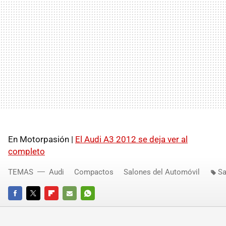
En Motorpasión |
El Audi A3 2012 se deja ver al
completo
TEMAS
Audi
Compactos
Salones del Automóvil
Sa
FACEBOOK
TWITTER
FLIPBOARD
E-
WHATSAPP
MAIL