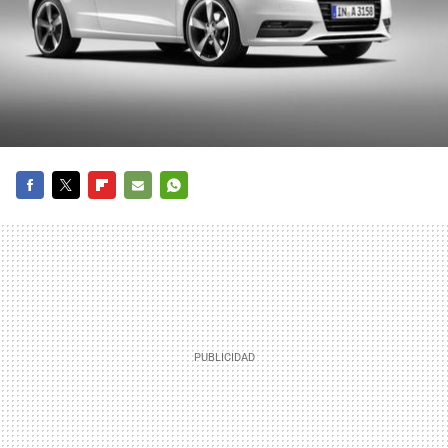
FACEBOOK
TWITTER
FLIPBOARD
E-
WHATSAPP
MAIL