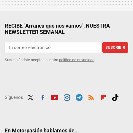
RECIBE "Arranca que nos vamos", NUESTRA
NEWSLETTER SEMANAL
SUSCRIBIR
Suscribiéndote aceptas nuestra
política de privacidad
Síguenos
Twit
Fac
Yout
Inst
Tele
RSS
Flip
Tikt
ter
ebo
ube
agra
gra
boar
ok
ok
m
m
d
En Motorpasión hablamos de...