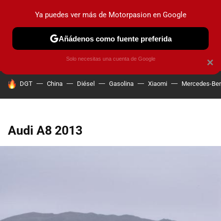
Ya puedes ver más de Motorpasion en Google
PRUEBAS
COCHES ELÉCTRICOS
OBSERVATORIO
F1
Añádenos como fuente preferida
Solo necesitas una cuenta de Google
×
HOY SE HABLA DE
DGT
China
Diésel
Gasolina
Xiaomi
Mercedes-Be
Audi A8 2013