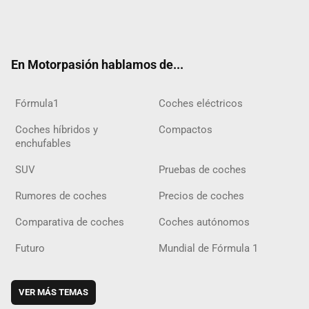
Twit
Fac
Yout
Inst
Tele
RSS
Flip
Tikt
ter
ebo
ube
agra
gra
boar
ok
ok
m
m
d
En Motorpasión hablamos de...
Fórmula1
Coches eléctricos
Coches híbridos y
Compactos
enchufables
SUV
Pruebas de coches
Rumores de coches
Precios de coches
Comparativa de coches
Coches autónomos
Futuro
Mundial de Fórmula 1
VER MÁS TEMAS