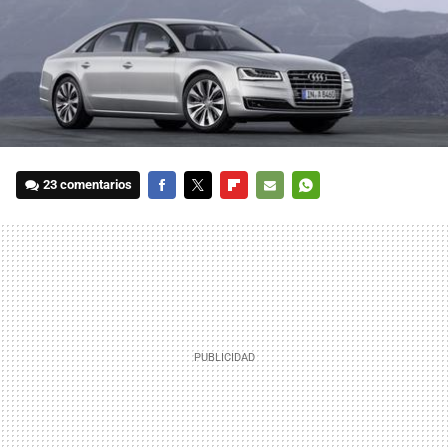
23 comentarios
FACEBOOK
TWITTER
FLIPBOARD
E-
WHATSAPP
MAIL