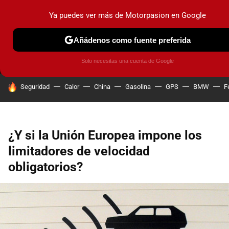
Ya puedes ver más de Motorpasion en Google
MENÚ
NUEVO
Añádenos como fuente preferida
PRUEBAS
COCHES ELÉCTRICOS
OBSERVATORIO
F1
Solo necesitas una cuenta de Google
HOY SE HABLA DE
Seguridad
Calor
China
Gasolina
GPS
BMW
F
¿Y si la Unión Europea impone los
limitadores de velocidad
obligatorios?