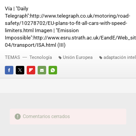
Vía | "Daily
Telegraph":http://www.telegraph.co.uk/motoring/road-
safety/10278702/EU-plans-to-fit-all-cars-with-speed-
limiters.html Imagen | "Emission
Impossible":http://www.esru.strath.ac.uk/EandE/Web_si
04/transport/ISA.html (III)
TEMAS
Tecnología
Unión Europea
adaptación inte
FACEBOOK
TWITTER
FLIPBOARD
E-
WHATSAPP
MAIL
Comentarios cerrados