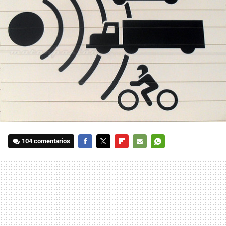
104 comentarios
FACEBOOK
TWITTER
FLIPBOARD
E-
WHATSAPP
MAIL