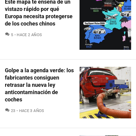
Este mapa te enseña de un
vistazo rápido por qué
Europa necesita protegerse
de los coches chinos
COMENTARIOS
5
HACE 2 AÑOS
Golpe a la agenda verde: los
fabricantes consiguen
retrasar la nueva ley
anticontaminación de
coches
COMENTARIOS
23
HACE 3 AÑOS