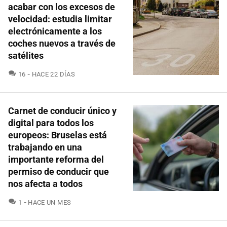
acabar con los excesos de
velocidad: estudia limitar
electrónicamente a los
coches nuevos a través de
satélites
COMENTARIOS
16
HACE 22 DÍAS
Carnet de conducir único y
digital para todos los
europeos: Bruselas está
trabajando en una
importante reforma del
permiso de conducir que
nos afecta a todos
COMENTARIOS
1
HACE UN MES