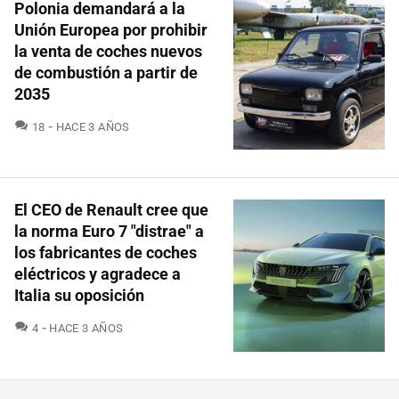
Polonia demandará a la
Unión Europea por prohibir
la venta de coches nuevos
de combustión a partir de
2035
COMENTARIOS
18
HACE 3 AÑOS
El CEO de Renault cree que
la norma Euro 7 "distrae" a
los fabricantes de coches
eléctricos y agradece a
Italia su oposición
COMENTARIOS
4
HACE 3 AÑOS