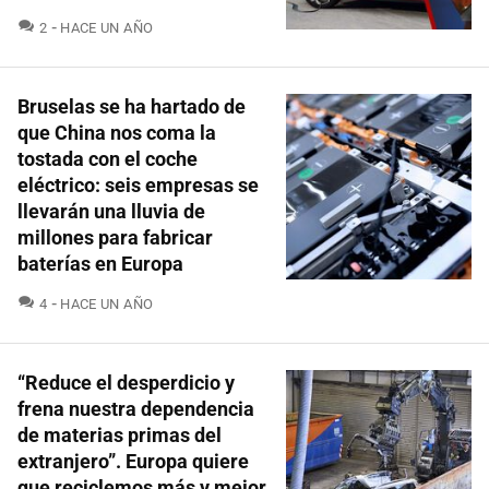
COMENTARIOS
2
HACE UN AÑO
Bruselas se ha hartado de
que China nos coma la
tostada con el coche
eléctrico: seis empresas se
llevarán una lluvia de
millones para fabricar
baterías en Europa
COMENTARIOS
4
HACE UN AÑO
“Reduce el desperdicio y
frena nuestra dependencia
de materias primas del
extranjero”. Europa quiere
que reciclemos más y mejor