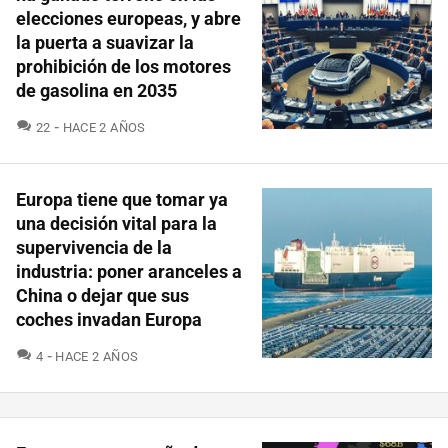
elecciones europeas, y abre
la puerta a suavizar la
prohibición de los motores
de gasolina en 2035
COMENTARIOS
22
HACE 2 AÑOS
Europa tiene que tomar ya
una decisión vital para la
supervivencia de la
industria: poner aranceles a
China o dejar que sus
coches invadan Europa
COMENTARIOS
4
HACE 2 AÑOS