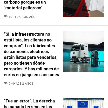
carbono porque es un
"material peligroso"
COMENTARIOS
10
HACE UN AÑO
“Si la infraestructura no
está lista, los clientes no
compran”. Los fabricantes
de camiones eléctricos
están listos para venderlos,
pero no tienen dónde
cargarlos. Y hay millones de
euros en juego en sanciones
COMENTARIOS
9
HACE 2 AÑOS
“Fue un error”. La derecha
ha ganado terreno en las