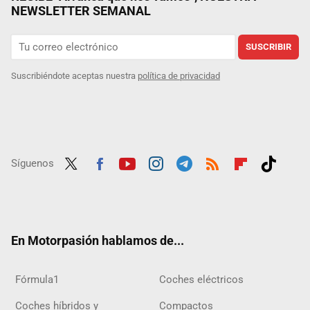
NEWSLETTER SEMANAL
SUSCRIBIR
Suscribiéndote aceptas nuestra
política de privacidad
Síguenos
Twit
Fac
Yout
Inst
Tele
RSS
Flip
Tikt
ter
ebo
ube
agra
gra
boar
ok
ok
m
m
d
En Motorpasión hablamos de...
Fórmula1
Coches eléctricos
Coches híbridos y
Compactos