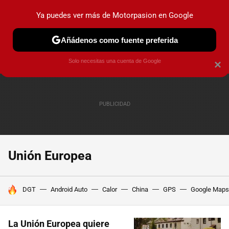
Ya puedes ver más de Motorpasion en Google
PRUEBAS
COCHES ELÉCTRICOS
OBSERVATORIO
F1
Añádenos como fuente preferida
Solo necesitas una cuenta de Google
×
Unión Europea
HOY SE HABLA DE
DGT
Android Auto
Calor
China
GPS
Google Maps
La Unión Europea quiere