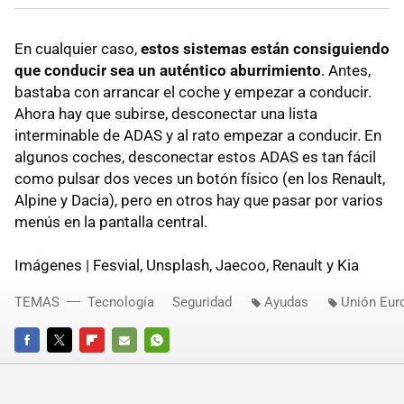
En cualquier caso,
estos sistemas están consiguiendo
que conducir sea un auténtico aburrimiento
. Antes,
bastaba con arrancar el coche y empezar a conducir.
Ahora hay que subirse, desconectar una lista
interminable de ADAS y al rato empezar a conducir. En
algunos coches, desconectar estos ADAS es tan fácil
como pulsar dos veces un botón físico (en los Renault,
Alpine y Dacia), pero en otros hay que pasar por varios
menús en la pantalla central.
Imágenes | Fesvial, Unsplash, Jaecoo, Renault y Kia
TEMAS
Tecnología
Seguridad
Ayudas
Unión Eur
FACEBOOK
TWITTER
FLIPBOARD
E-
WHATSAPP
MAIL