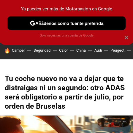
Ya puedes ver más de Motorpasion en Google
PRUEBAS
COCHES ELÉCTRICOS
OBSERVATORIO
F1
Añádenos como fuente preferida
Solo necesitas una cuenta de Google
×
HOY SE HABLA DE
Camper
Seguridad
Calor
China
Audi
Peugeot
Tu coche nuevo no va a dejar que te
distraigas ni un segundo: otro ADAS
será obligatorio a partir de julio, por
orden de Bruselas