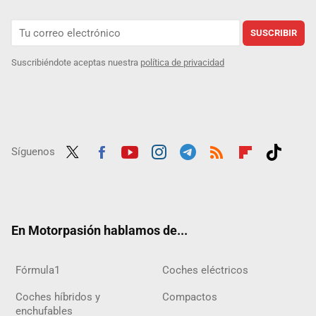
SUSCRIBIR
Suscribiéndote aceptas nuestra
política de privacidad
Síguenos
Twit
Fac
Yout
Inst
Tele
RSS
Flip
Tikt
ter
ebo
ube
agra
gra
boar
ok
ok
m
m
d
En Motorpasión hablamos de...
Fórmula1
Coches eléctricos
Coches híbridos y
Compactos
enchufables