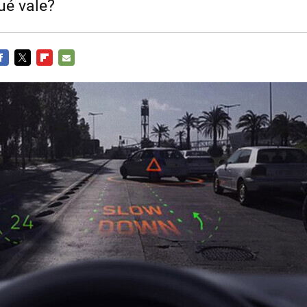
ué vale?
ACEBOOK
TWITTER
FLIPBOARD
E-
MAIL