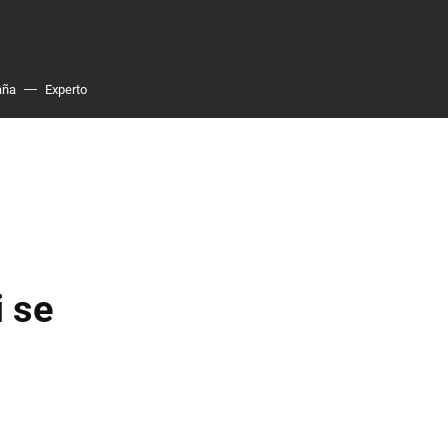
aña
Experto
i se