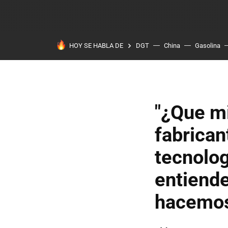
HOY SE HABLA DE
DGT
China
Gasolina
"¿Que mi
fabrica
tecnolog
entiende
hacemo