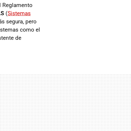
el Reglamento
AS
(
Sistemas
ás segura, pero
istemas como el
stente de