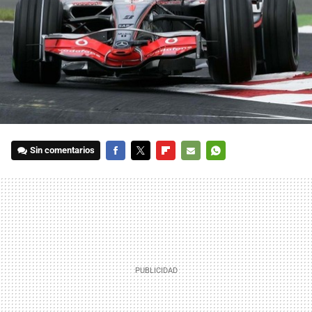
Sin comentarios
FACEBOOK
TWITTER
FLIPBOARD
E-
WHATSAPP
MAIL