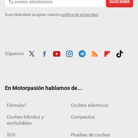
SUSCRIBIR
Suscribiéndote aceptas nuestra
política de privacidad
Síguenos
Twit
Fac
Yout
Inst
Tele
RSS
Flip
Tikt
ter
ebo
ube
agra
gra
boar
ok
ok
m
m
d
En Motorpasión hablamos de...
Fórmula1
Coches eléctricos
Coches híbridos y
Compactos
enchufables
SUV
Pruebas de coches