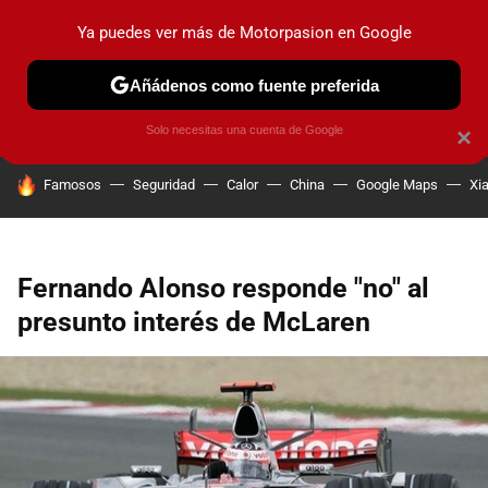
Ya puedes ver más de Motorpasion en Google
PRUEBAS
COCHES ELÉCTRICOS
OBSERVATORIO
F1
Añádenos como fuente preferida
Solo necesitas una cuenta de Google
×
HOY SE HABLA DE
Famosos
Seguridad
Calor
China
Google Maps
Xi
Fernando Alonso responde "no" al
presunto interés de McLaren