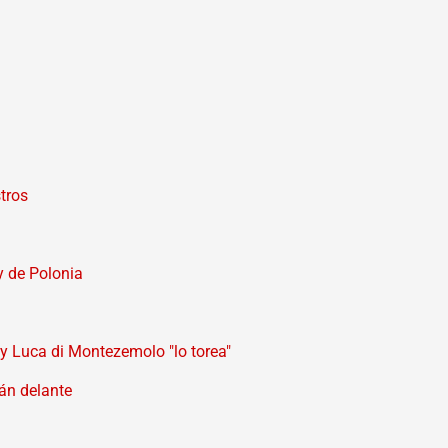
tros
y de Polonia
 y Luca di Montezemolo "lo torea"
tán delante