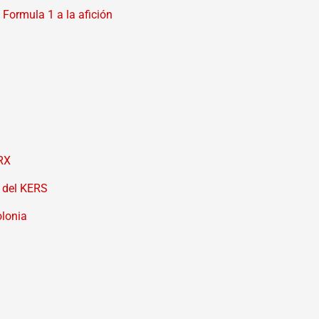
 Formula 1 a la afición
LRX
o del KERS
olonia