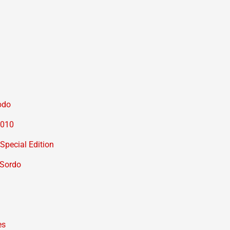
odo
2010
Special Edition
 Sordo
es