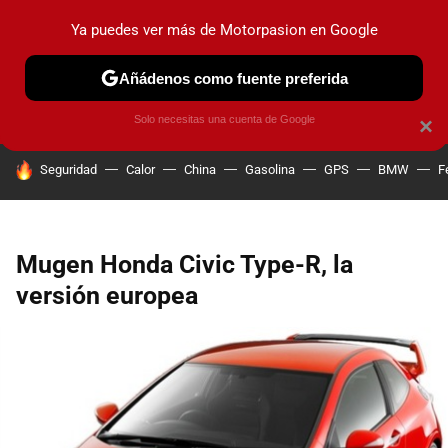
Ya puedes ver más de Motorpasion en Google
PRUEBAS
COCHES ELÉCTRICOS
OBSERVATORIO
F1
Añádenos como fuente preferida
Solo necesitas una cuenta de Google
×
HOY SE HABLA DE
Seguridad
Calor
China
Gasolina
GPS
BMW
F
Mugen Honda Civic Type-R, la
versión europea