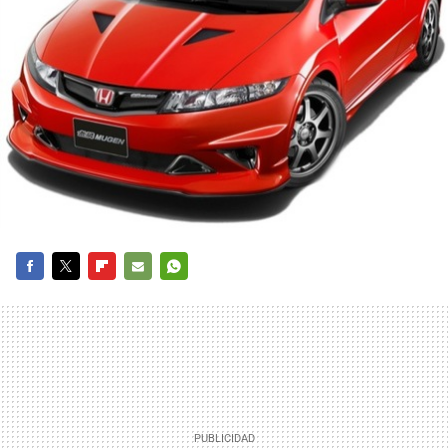
FACEBOOK
TWITTER
FLIPBOARD
E-
WHATSAPP
MAIL