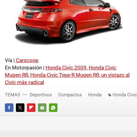
Vía |
Carscoop
En Motorpasión |
Honda Civic 2009
,
Honda Civic
Mugen RR
,
Honda Civic Type-R Mugen RR, un vistazo al
Civic más radical
TEMAS
Deportivos
Compactos
Honda
Honda Civi
FACEBOOK
TWITTER
FLIPBOARD
E-
WHATSAPP
MAIL