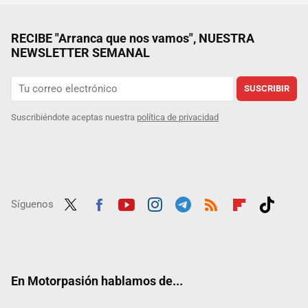
RECIBE "Arranca que nos vamos", NUESTRA
NEWSLETTER SEMANAL
SUSCRIBIR
Suscribiéndote aceptas nuestra
política de privacidad
Síguenos
Twit
Fac
Yout
Inst
Tele
RSS
Flip
Tikt
ter
ebo
ube
agra
gra
boar
ok
ok
m
m
d
En Motorpasión hablamos de...