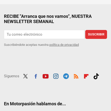
RECIBE "Arranca que nos vamos", NUESTRA
NEWSLETTER SEMANAL
SUSCRIBIR
Suscribiéndote aceptas nuestra
política de privacidad
Síguenos
Twit
Fac
Yout
Inst
Tele
RSS
Flip
Tikt
ter
ebo
ube
agra
gra
boar
ok
ok
m
m
d
En Motorpasión hablamos de...