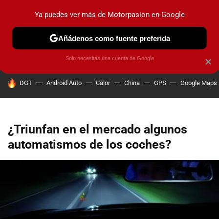
Ya puedes ver más de Motorpasion en Google
PRUEBAS
COCHES ELÉCTRICOS
OBSERVATORIO
F1
Añádenos como fuente preferida
Solo necesitas una cuenta de Google
×
HOY SE HABLA DE
DGT
Android Auto
Calor
China
GPS
Google Maps
¿Triunfan en el mercado algunos
automatismos de los coches?