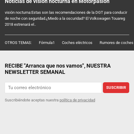
Noticias de visión nocturna en Motorpasión
visión nocturna:Estas son las recomendaciones de la DGT para conducir
de noche con seguridad.¿Miedo a la oscuridad? El Volkswagen Touareg
2018 estrenará el..
OTROS TEMAS:
Fórmula1
Coches eléctricos
Rumores de coches
RECIBE "Arranca que nos vamos", NUESTRA
NEWSLETTER SEMANAL
SUSCRIBIR
Suscribiéndote aceptas nuestra
política de privacidad