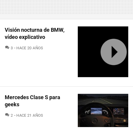
Visión nocturna de BMW,
vídeo explicativo
COMENTARIOS
3
HACE 20 AÑOS
Mercedes Clase S para
geeks
COMENTARIOS
2
HACE 21 AÑOS