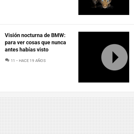
Visión nocturna de BMW:
para ver cosas que nunca
antes habías visto
COMENTARIOS
11
HACE 19 AÑOS