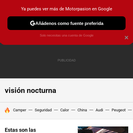
Ya puedes ver más de Motorpasion en Google
PRUEBAS
COCHES ELÉCTRICOS
OBSERVATORIO
F1
Añádenos como fuente preferida
Solo necesitas una cuenta de Google
×
visión nocturna
HOY SE HABLA DE
Camper
Seguridad
Calor
China
Audi
Peugeot
Estas son las