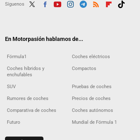
Síguenos
Twit
Fac
Yout
Inst
Tele
RSS
Flip
Tikt
ter
ebo
ube
agra
gra
boar
ok
ok
m
m
d
En Motorpasión hablamos de...
Fórmula1
Coches eléctricos
Coches híbridos y
Compactos
enchufables
SUV
Pruebas de coches
Rumores de coches
Precios de coches
Comparativa de coches
Coches autónomos
Futuro
Mundial de Fórmula 1