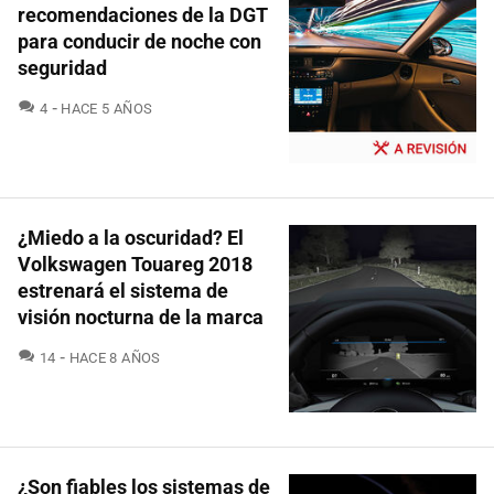
recomendaciones de la DGT
para conducir de noche con
seguridad
COMENTARIOS
4
HACE 5 AÑOS
¿Miedo a la oscuridad? El
Volkswagen Touareg 2018
estrenará el sistema de
visión nocturna de la marca
COMENTARIOS
14
HACE 8 AÑOS
¿Son fiables los sistemas de