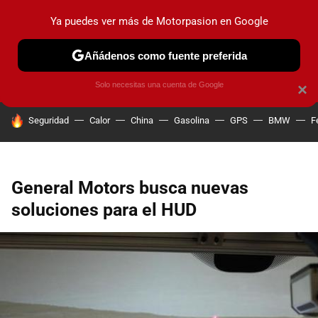
Ya puedes ver más de Motorpasion en Google
PRUEBAS
COCHES ELÉCTRICOS
OBSERVATORIO
F1
Añádenos como fuente preferida
Solo necesitas una cuenta de Google
×
HOY SE HABLA DE
Seguridad
Calor
China
Gasolina
GPS
BMW
F
General Motors busca nuevas
soluciones para el HUD