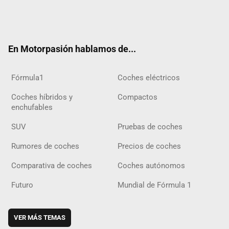
Twit
Fac
Yout
Inst
Tele
RSS
Flip
Tikt
ter
ebo
ube
agra
gra
boar
ok
ok
m
m
d
En Motorpasión hablamos de...
Fórmula1
Coches eléctricos
Coches híbridos y
Compactos
enchufables
SUV
Pruebas de coches
Rumores de coches
Precios de coches
Comparativa de coches
Coches autónomos
Futuro
Mundial de Fórmula 1
VER MÁS TEMAS