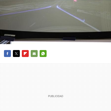
FACEBOOK
TWITTER
FLIPBOARD
E-
WHATSAPP
MAIL