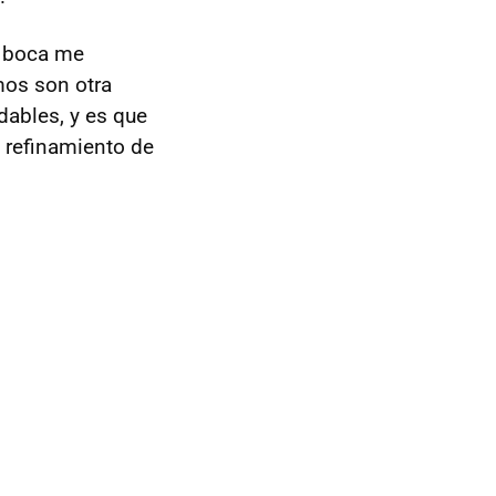
e boca me
mos son otra
ables, y es que
l refinamiento de