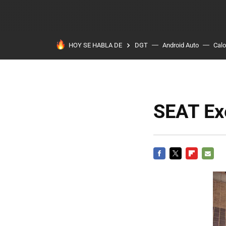
HOY SE HABLA DE
DGT
Android Auto
Calo
SEAT Exe
FACEBOOK
TWITTER
FLIPBOARD
E-
MAIL