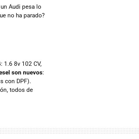
 un Audi pesa lo
ue no ha parado?
: 1.6 8v 102 CV,
iesel son nuevos
:
os con
DPF
).
ión, todos de