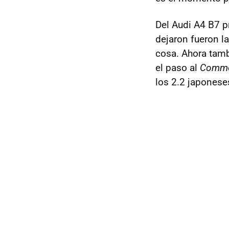
Del Audi A4 B7 p
dejaron fueron l
cosa. Ahora tamb
el paso al
Commo
los 2.2 japonese