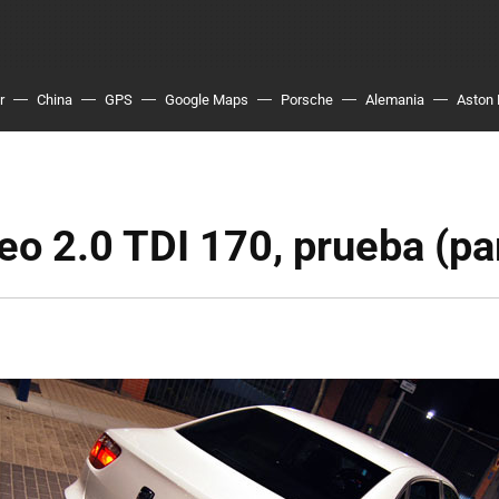
r
China
GPS
Google Maps
Porsche
Alemania
Aston 
o 2.0 TDI 170, prueba (pa