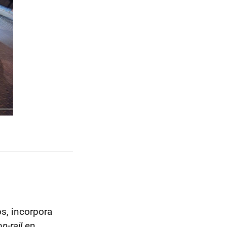
s, incorpora
-rail
en