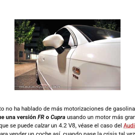
 no ha hablado de más motorizaciones de gasolina 
gue una versión
FR
o
Cupra
usando un motor más gran
 que se puede
calzar
un 4.2 V8, véase el caso del
Audi
ra vender un coche así, cuando pase la crisis tal vez