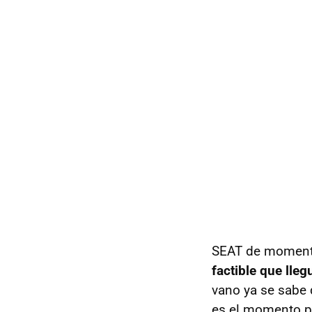
SEAT
de momento
factible que lle
vano ya se sabe
es el momento pa