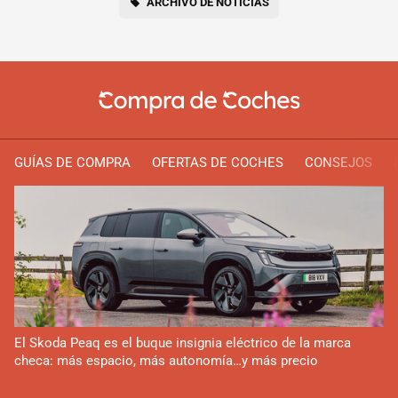
ARCHIVO DE NOTICIAS
GUÍAS DE COMPRA
OFERTAS DE COCHES
CONSEJOS
El Skoda Peaq es el buque insignia eléctrico de la marca
checa: más espacio, más autonomía…y más precio