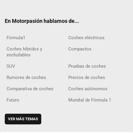
ter
ebo
ube
agra
gra
boar
ok
ok
m
m
d
En Motorpasión hablamos de...
Fórmula1
Coches eléctricos
Coches híbridos y
Compactos
enchufables
SUV
Pruebas de coches
Rumores de coches
Precios de coches
Comparativa de coches
Coches autónomos
Futuro
Mundial de Fórmula 1
VER MÁS TEMAS