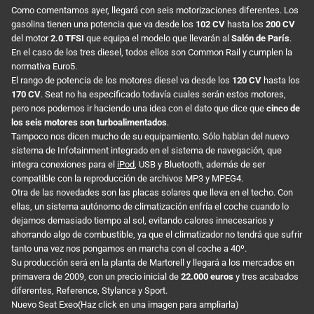
Como comentamos ayer, llegará con seis motorizaciones diferentes. Los
gasolina tienen una potencia que va desde los
102 CV
hasta los
200 CV
del motor
2.0 TFSI
que equipa el modelo que llevarán al
Salón de París
.
En el caso de los tres diesel, todos ellos son Common Rail y cumplen la
normativa Euro5.
El rango de potencia de los motores diesel va desde los
120 CV
hasta los
170 CV
. Seat no ha especificado todavía cuales serán estos motores,
pero nos podemos ir haciendo una idea con el dato que dice que
cinco de
los seis motores son turboalimentados
.
Tampoco nos dicen mucho de su equipamiento. Sólo hablan del nuevo
sistema de Infotainment integrado en el sistema de navegación, que
integra conexiones para el
iPod
, USB y Bluetooth, además de ser
compatible con la reproducción de archivos MP3 y MPEG4.
Otra de las novedades son las placas solares que lleva en el techo. Con
ellas, un sistema autónomo de climatización enfría el coche cuando lo
dejamos demasiado tiempo al sol, evitando calores innecesarios y
ahorrando algo de combustible, ya que el climatizador no tendrá que sufrir
tanto una vez nos pongamos en marcha con el coche a 40º.
Su producción será en la planta de Martorell y llegará a los mercados en
primavera de 2009, con un precio inicial de
22.000 euros
y tres acabados
diferentes, Reference, Stylance y Sport.
Nuevo Seat Exeo(Haz click en una imagen para ampliarla)