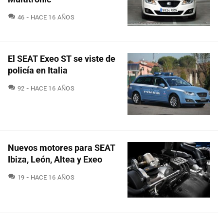
COMENTARIOS
46
HACE 16 AÑOS
El SEAT Exeo ST se viste de
policía en Italia
COMENTARIOS
92
HACE 16 AÑOS
Nuevos motores para SEAT
Ibiza, León, Altea y Exeo
COMENTARIOS
19
HACE 16 AÑOS