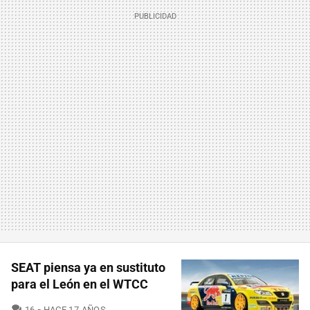
SEAT piensa ya en sustituto
para el León en el WTCC
COMENTARIOS
16
HACE 17 AÑOS