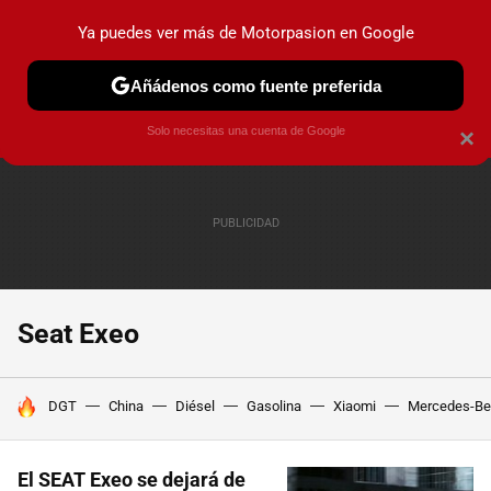
Ya puedes ver más de Motorpasion en Google
PRUEBAS
COCHES ELÉCTRICOS
OBSERVATORIO
F1
Añádenos como fuente preferida
Solo necesitas una cuenta de Google
×
Seat Exeo
HOY SE HABLA DE
DGT
China
Diésel
Gasolina
Xiaomi
Mercedes-Be
El SEAT Exeo se dejará de