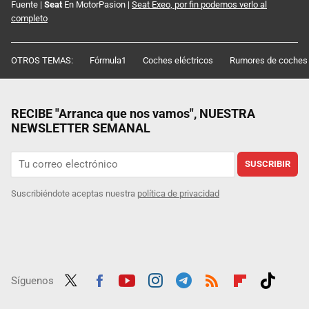
Fuente |
Seat
En MotorPasion |
Seat Exeo, por fin podemos verlo al
completo
OTROS TEMAS:
Fórmula1
Coches eléctricos
Rumores de coches
RECIBE "Arranca que nos vamos", NUESTRA
NEWSLETTER SEMANAL
SUSCRIBIR
Suscribiéndote aceptas nuestra
política de privacidad
Síguenos
Twit
Fac
Yout
Inst
Tele
RSS
Flip
Tikt