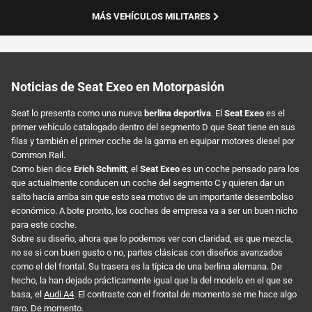
MÁS VEHÍCULOS MILITARES
Noticias de Seat Exeo en Motorpasión
Seat lo presenta como una nueva
berlina deportiva
. El
Seat Exeo
es el
primer vehículo catalogado dentro del segmento D que Seat tiene en sus
filas y también el primer coche de la gama en equipar motores diesel por
Common Rail.
Como bien dice
Erich Schmitt
, el
Seat Exeo
es un coche pensado para los
que actualmente conducen un coche del segmento C y quieren dar un
salto hacía arriba sin que esto sea motivo de un importante desembolso
económico. A bote pronto, los coches de empresa va a ser un buen nicho
para este coche.
Sobre su diseño, ahora que lo podemos ver con claridad, es que mezcla,
no se si con buen gusto o no, partes clásicas con diseños avanzados
como el del frontal. Su trasera es la típica de una berlina alemana. De
hecho, la han dejado prácticamente igual que la del modelo en el que se
basa, el
Audi A4
. El contraste con el frontal de momento se me hace algo
raro. De momento.