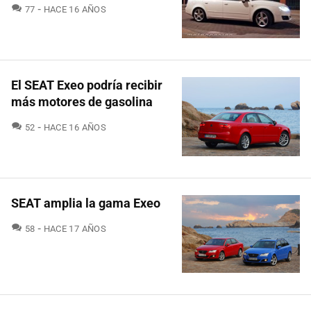
COMENTARIOS
77
HACE 16 AÑOS
El SEAT Exeo podría recibir
más motores de gasolina
COMENTARIOS
52
HACE 16 AÑOS
SEAT amplia la gama Exeo
COMENTARIOS
58
HACE 17 AÑOS