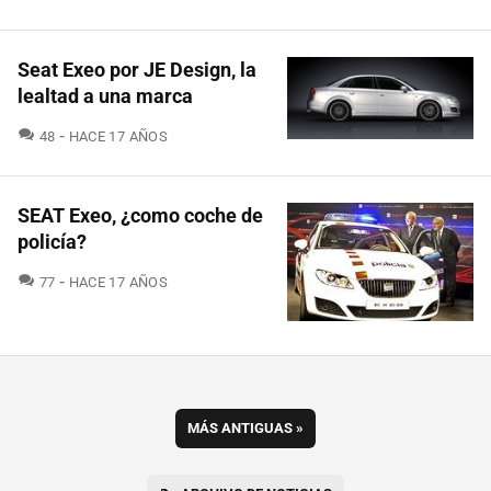
Seat Exeo por JE Design, la
lealtad a una marca
COMENTARIOS
48
HACE 17 AÑOS
SEAT Exeo, ¿como coche de
policía?
COMENTARIOS
77
HACE 17 AÑOS
MÁS ANTIGUAS
»