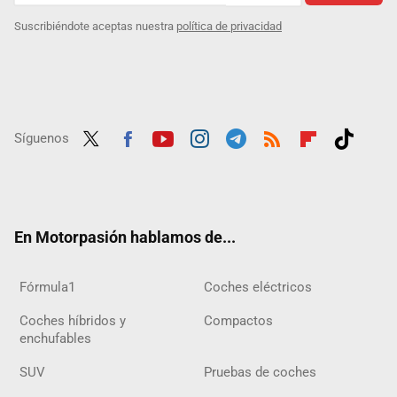
Suscribiéndote aceptas nuestra
política de privacidad
Síguenos
Twit
Fac
Yout
Inst
Tele
RSS
Flip
Tikt
ter
ebo
ube
agra
gra
boar
ok
ok
m
m
d
En Motorpasión hablamos de...
Fórmula1
Coches eléctricos
Coches híbridos y
Compactos
enchufables
SUV
Pruebas de coches