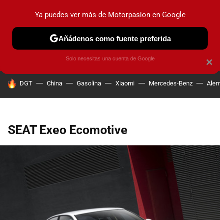
Ya puedes ver más de Motorpasion en Google
PRUEBAS
COCHES ELÉCTRICOS
OBSERVATORIO
F1
Añádenos como fuente preferida
Solo necesitas una cuenta de Google
×
HOY SE HABLA DE
DGT
China
Gasolina
Xiaomi
Mercedes-Benz
Alem
SEAT Exeo Ecomotive