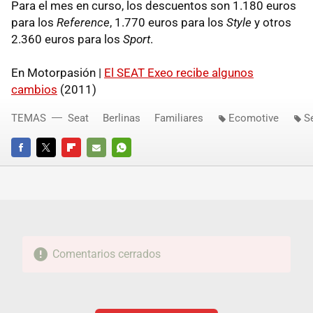
Para el mes en curso, los descuentos son 1.180 euros
para los
Reference
, 1.770 euros para los
Style
y otros
2.360 euros para los
Sport
.
En Motorpasión |
El
SEAT
Exeo recibe algunos
cambios
(2011)
TEMAS
Seat
Berlinas
Familiares
Ecomotive
S
FACEBOOK
TWITTER
FLIPBOARD
E-
WHATSAPP
MAIL
Comentarios cerrados