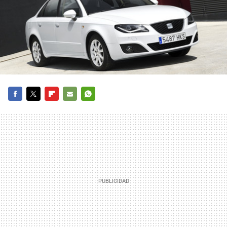
FACEBOOK
TWITTER
FLIPBOARD
E-
WHATSAPP
MAIL