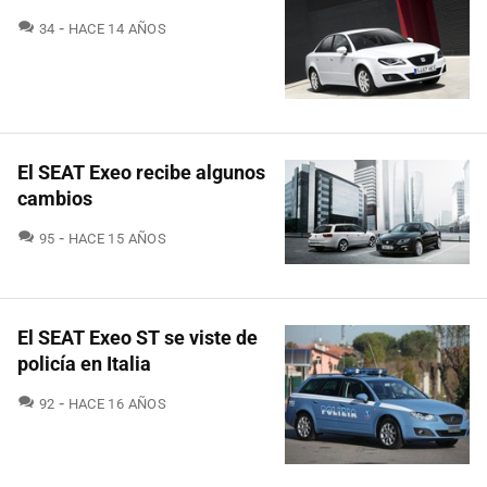
COMENTARIOS
34
HACE 14 AÑOS
El SEAT Exeo recibe algunos
cambios
COMENTARIOS
95
HACE 15 AÑOS
El SEAT Exeo ST se viste de
policía en Italia
COMENTARIOS
92
HACE 16 AÑOS