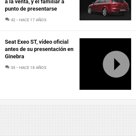
a la venta, y el familiar a
punto de presentarse
COMENTARIOS
42
HACE 17 AÑOS
Seat Exeo ST, vídeo oficial
antes de su presentación en
Ginebra
COMENTARIOS
33
HACE 18 AÑOS