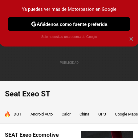
Ya puedes ver más de Motorpasion en Google
PRUEBAS
COCHES ELÉCTRICOS
OBSERVATORIO
F1
Añádenos como fuente preferida
Solo necesitas una cuenta de Google
×
Seat Exeo ST
HOY SE HABLA DE
DGT
Android Auto
Calor
China
GPS
Google Maps
SEAT Exeo Ecomotive