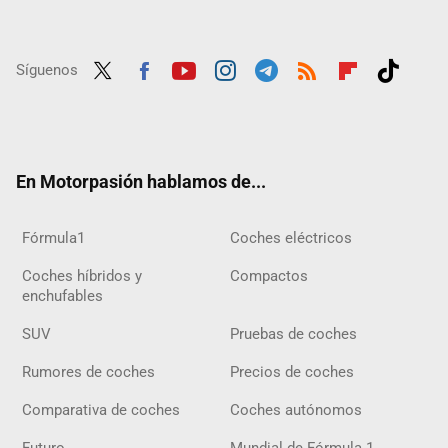
Síguenos
Twit
Fac
Yout
Inst
Tele
RSS
Flip
Tikt
ter
ebo
ube
agra
gra
boar
ok
ok
m
m
d
En Motorpasión hablamos de...
Fórmula1
Coches eléctricos
Coches híbridos y
Compactos
enchufables
SUV
Pruebas de coches
Rumores de coches
Precios de coches
Comparativa de coches
Coches autónomos