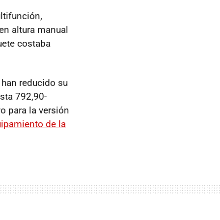
ltifunción,
 en altura manual
quete costaba
e han reducido su
sta 792,90-
o para la versión
uipamiento de la