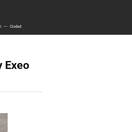
i
Ciudad
y Exeo