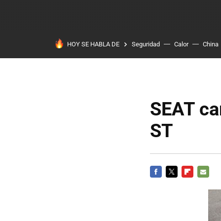
HOY SE HABLA DE
Seguridad
Calor
China
SEAT cam
ST
FACEBOOK
TWITTER
FLIPBOARD
E-
MAIL