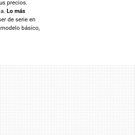
us precios.
ia.
Lo más
ser de serie en
l modelo básico,