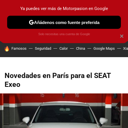
Ya puedes ver más de Motorpasion en Google
PRUEBAS
COCHES ELÉCTRICOS
OBSERVATORIO
F1
Añádenos como fuente preferida
Solo necesitas una cuenta de Google
×
HOY SE HABLA DE
Famosos
Seguridad
Calor
China
Google Maps
Xi
Novedades en París para el SEAT
Exeo