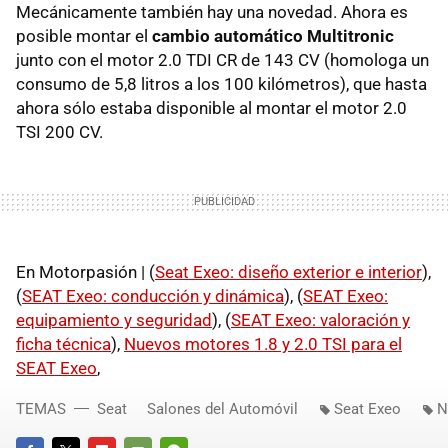
Mecánicamente también hay una novedad. Ahora es
posible montar el
cambio automático Multitronic
junto con el motor 2.0
TDI
CR de 143 CV (homologa un
consumo de 5,8 litros a los 100 kilómetros), que hasta
ahora sólo estaba disponible al montar el motor 2.0
TSI
200 CV.
En Motorpasión | (
Seat Exeo: diseño exterior e interior
),
(
SEAT
Exeo: conducción y dinámica
), (
SEAT
Exeo:
equipamiento y seguridad
), (
SEAT
Exeo: valoración y
ficha técnica
),
Nuevos motores 1.8 y 2.0
TSI
para el
SEAT
Exeo
,
TEMAS
Seat
Salones del Automóvil
Seat Exeo
N