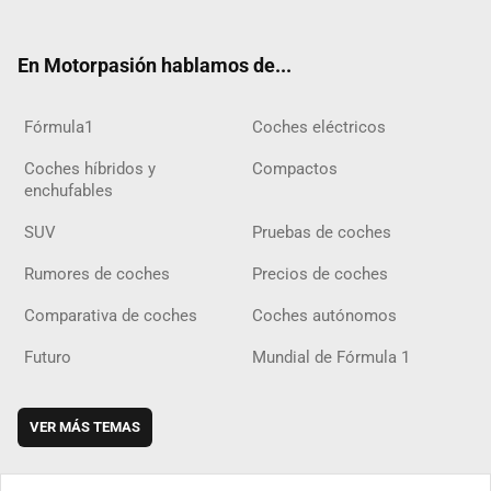
ter
ebo
ube
agra
gra
boar
ok
ok
m
m
d
En Motorpasión hablamos de...
Fórmula1
Coches eléctricos
Coches híbridos y
Compactos
enchufables
SUV
Pruebas de coches
Rumores de coches
Precios de coches
Comparativa de coches
Coches autónomos
Futuro
Mundial de Fórmula 1
VER MÁS TEMAS