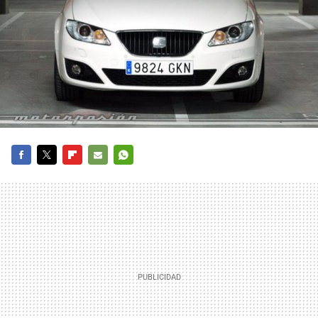
FACEBOOK
TWITTER
FLIPBOARD
E-
WHATSAPP
MAIL