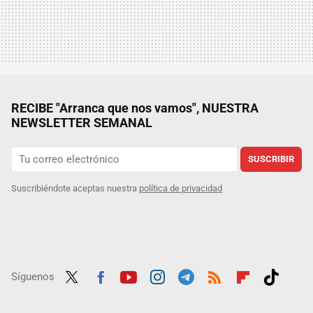
RECIBE "Arranca que nos vamos", NUESTRA
NEWSLETTER SEMANAL
SUSCRIBIR
Suscribiéndote aceptas nuestra
política de privacidad
Síguenos
Twit
Fac
Yout
Inst
Tele
RSS
Flip
Tikt