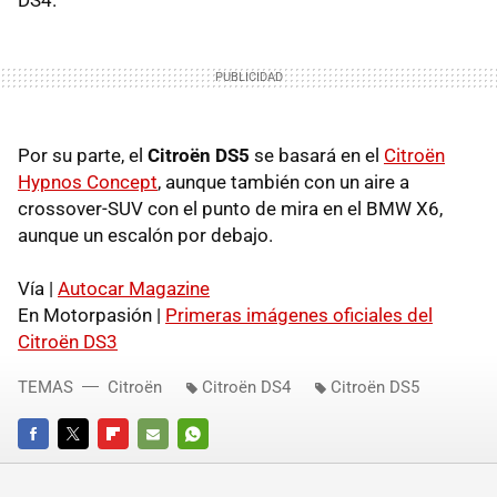
Por su parte, el
Citroën DS5
se basará en el
Citroën
Hypnos Concept
, aunque también con un aire a
crossover-
SUV
con el punto de mira en el
BMW
X6,
aunque un escalón por debajo.
Vía |
Autocar Magazine
En Motorpasión |
Primeras imágenes oficiales del
Citroën DS3
TEMAS
Citroën
Citroën DS4
Citroën DS5
FACEBOOK
TWITTER
FLIPBOARD
E-
WHATSAPP
MAIL