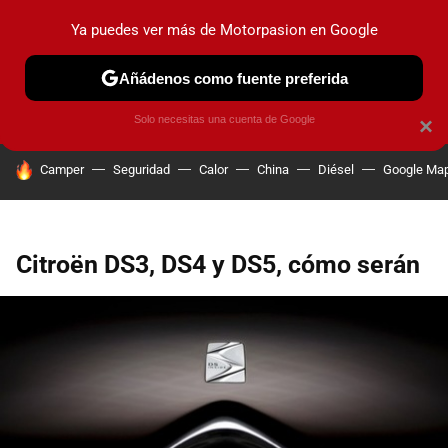
Ya puedes ver más de Motorpasion en Google
PRUEBAS
COCHES ELÉCTRICOS
OBSERVATORIO
F1
Añádenos como fuente preferida
Solo necesitas una cuenta de Google
×
HOY SE HABLA DE
Camper
Seguridad
Calor
China
Diésel
Google Ma
Citroën DS3, DS4 y DS5, cómo serán