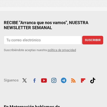
RECIBE "Arranca que nos vamos", NUESTRA
NEWSLETTER SEMANAL
SUSCRIBIR
Suscribiéndote aceptas nuestra
política de privacidad
Síguenos
Twit
Fac
Yout
Inst
Tele
RSS
Flip
Tikt
ter
ebo
ube
agra
gra
boar
ok
ok
m
m
d
En Motorpasión hablamos de...