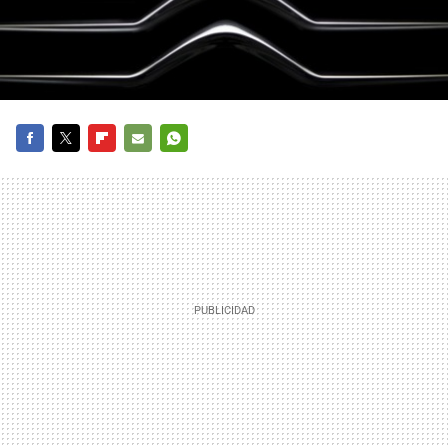
FACEBOOK
TWITTER
FLIPBOARD
E-
WHATSAPP
MAIL