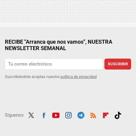
RECIBE "Arranca que nos vamos", NUESTRA
NEWSLETTER SEMANAL
SUSCRIBIR
Suscribiéndote aceptas nuestra
política de privacidad
Síguenos
Twit
Fac
Yout
Inst
Tele
RSS
Flip
Tikt
ter
ebo
ube
agra
gra
boar
ok