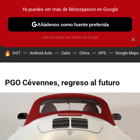
Ya puedes ver más de Motorpasion en Google
PRUEBAS
COCHES ELÉCTRICOS
OBSERVATORIO
F1
Añádenos como fuente preferida
Solo necesitas una cuenta de Google
×
HOY SE HABLA DE
DGT
Android Auto
Calor
China
GPS
Google Maps
PGO Cévennes, regreso al futuro