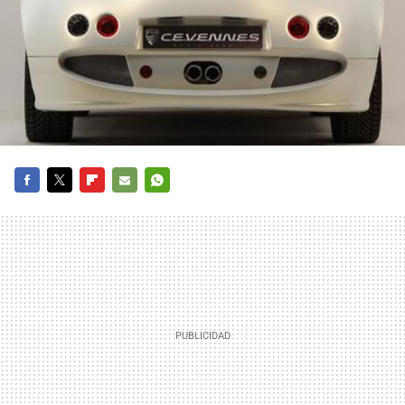
FACEBOOK
TWITTER
FLIPBOARD
E-
WHATSAPP
MAIL