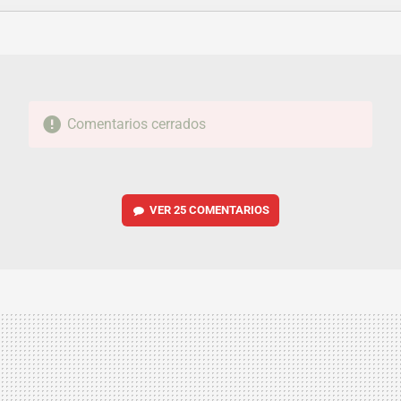
FACEBOOK
TWITTER
FLIPBOARD
E-
WHATSAPP
MAIL
Comentarios cerrados
VER
25 COMENTARIOS