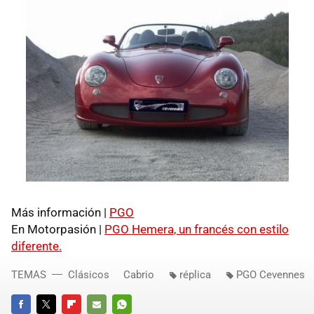
Más información |
PGO
En Motorpasión |
PGO
Hemera, un francés con estilo
diferente.
TEMAS
Clásicos
Cabrio
réplica
PGO Cevennes