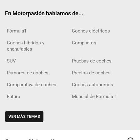
ok
m
m
d
En Motorpasión hablamos de...
Fórmula1
Coches eléctricos
Coches híbridos y
Compactos
enchufables
SUV
Pruebas de coches
Rumores de coches
Precios de coches
Comparativa de coches
Coches autónomos
Futuro
Mundial de Fórmula 1
VER MÁS TEMAS