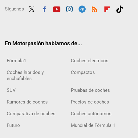
Síguenos
Twit
Fac
Yout
Inst
Tele
RSS
Flip
Tikt
ter
ebo
ube
agra
gra
boar
ok
ok
m
m
d
En Motorpasión hablamos de...
Fórmula1
Coches eléctricos
Coches híbridos y
Compactos
enchufables
SUV
Pruebas de coches
Rumores de coches
Precios de coches
Comparativa de coches
Coches autónomos
Futuro
Mundial de Fórmula 1