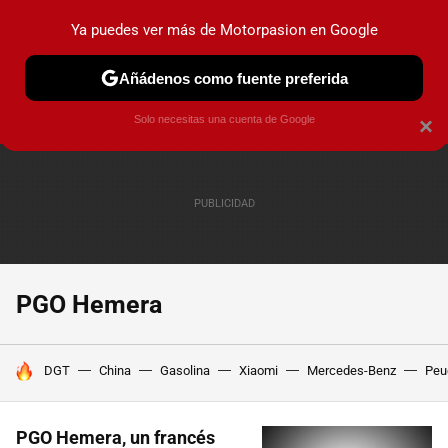
Ya puedes ver más de Motorpasion en Google
PRUEBAS
COCHES ELÉCTRICOS
OBSERVATORIO
F1
Añádenos como fuente preferida
Solo necesitas una cuenta de Google
×
PGO Hemera
HOY SE HABLA DE
DGT
China
Gasolina
Xiaomi
Mercedes-Benz
Peu
PGO Hemera, un francés